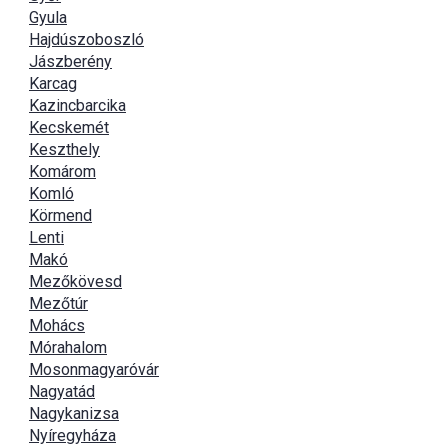
Gyula
Hajdúszoboszló
Jászberény
Karcag
Kazincbarcika
Kecskemét
Keszthely
Komárom
Komló
Körmend
Lenti
Makó
Mezőkövesd
Mezőtúr
Mohács
Mórahalom
Mosonmagyaróvár
Nagyatád
Nagykanizsa
Nyíregyháza