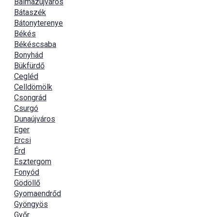
Balmazújváros
Bátaszék
Bátonyterenye
Békés
Békéscsaba
Bonyhád
Bükfürdő
Cegléd
Celldömölk
Csongrád
Csurgó
Dunaújváros
Eger
Ercsi
Érd
Esztergom
Fonyód
Gödöllő
Gyomaendrőd
Gyöngyös
Győr