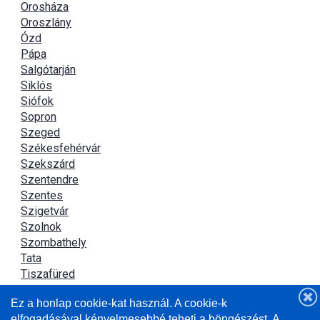
Orosháza
Oroszlány
Ózd
Pápa
Salgótarján
Siklós
Siófok
Sopron
Szeged
Székesfehérvár
Szekszárd
Szentendre
Szentes
Szigetvár
Szolnok
Szombathely
Tata
Tiszafüred
Tiszaújváros
Ez a honlap cookie-kat használ. A cookie-k
Újszász
elfogadásával kényelmesebbé teheti a böngészést. A