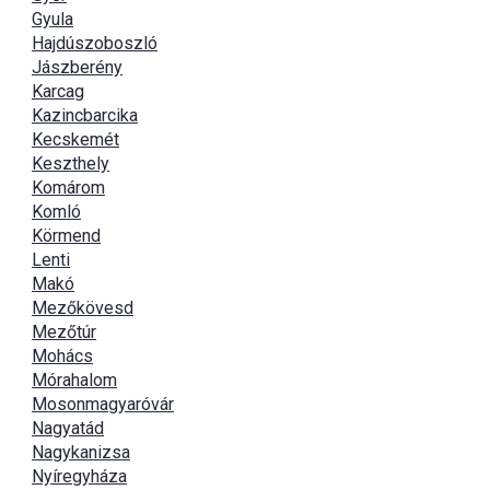
Gyula
Hajdúszoboszló
Jászberény
Karcag
Kazincbarcika
Kecskemét
Keszthely
Komárom
Komló
Körmend
Lenti
Makó
Mezőkövesd
Mezőtúr
Mohács
Mórahalom
Mosonmagyaróvár
Nagyatád
Nagykanizsa
Nyíregyháza