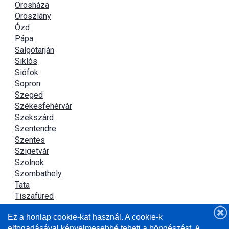
Orosháza
Oroszlány
Ózd
Pápa
Salgótarján
Siklós
Siófok
Sopron
Szeged
Székesfehérvár
Szekszárd
Szentendre
Szentes
Szigetvár
Szolnok
Szombathely
Tata
Tiszafüred
Tiszaújváros
Ez a honlap cookie-kat használ. A cookie-k
Újszász
elfogadásával kényelmesebbé teheti a böngészést. A