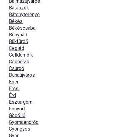
Balmazújváros
Bátaszék
Bátonyterenye
Békés
Békéscsaba
Bonyhád
Bükfürdő
Cegléd
Celldömölk
Csongrád
Csurgó
Dunaújváros
Eger
Ercsi
Érd
Esztergom
Fonyód
Gödöllő
Gyomaendrőd
Gyöngyös
Győr