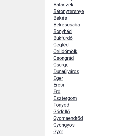
Bátaszék
Bátonyterenye
Békés
Békéscsaba
Bonyhád
Bükfürdő
Cegléd
Celldömölk
Csongrád
Csurgó
Dunaújváros
Eger
Ercsi
Érd
Esztergom
Fonyód
Gödöllő
Gyomaendrőd
Gyöngyös
Győr