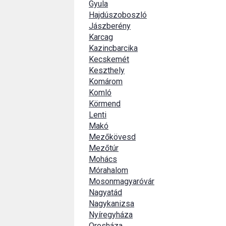
Gyula
Hajdúszoboszló
Jászberény
Karcag
Kazincbarcika
Kecskemét
Keszthely
Komárom
Komló
Körmend
Lenti
Makó
Mezőkövesd
Mezőtúr
Mohács
Mórahalom
Mosonmagyaróvár
Nagyatád
Nagykanizsa
Nyíregyháza
Orosháza