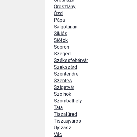
Oroszlány
Ózd
Pápa
Salgótarján
Siklós
Siófok
Sopron
Szeged
Székesfehérvár
Szekszárd
Szentendre
Szentes
Szigetvár
Szolnok
Szombathely
Tata
Tiszafüred
Tiszaújváros
Újszász
Vác