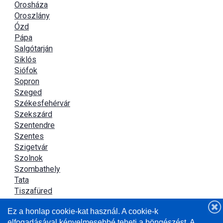
Orosháza
Oroszlány
Ózd
Pápa
Salgótarján
Siklós
Siófok
Sopron
Szeged
Székesfehérvár
Szekszárd
Szentendre
Szentes
Szigetvár
Szolnok
Szombathely
Tata
Tiszafüred
Tiszaújváros
Ez a honlap cookie-kat használ. A cookie-k
Újszász
elfogadásával kényelmesebbé teheti a böngészést. A