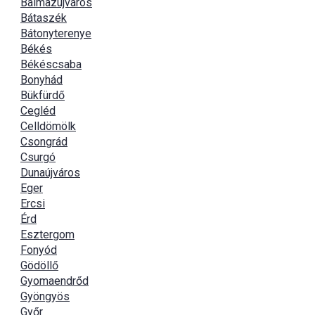
Balmazújváros
Bátaszék
Bátonyterenye
Békés
Békéscsaba
Bonyhád
Bükfürdő
Cegléd
Celldömölk
Csongrád
Csurgó
Dunaújváros
Eger
Ercsi
Érd
Esztergom
Fonyód
Gödöllő
Gyomaendrőd
Gyöngyös
Győr