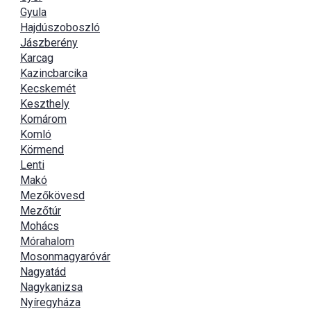
Gyula
Hajdúszoboszló
Jászberény
Karcag
Kazincbarcika
Kecskemét
Keszthely
Komárom
Komló
Körmend
Lenti
Makó
Mezőkövesd
Mezőtúr
Mohács
Mórahalom
Mosonmagyaróvár
Nagyatád
Nagykanizsa
Nyíregyháza