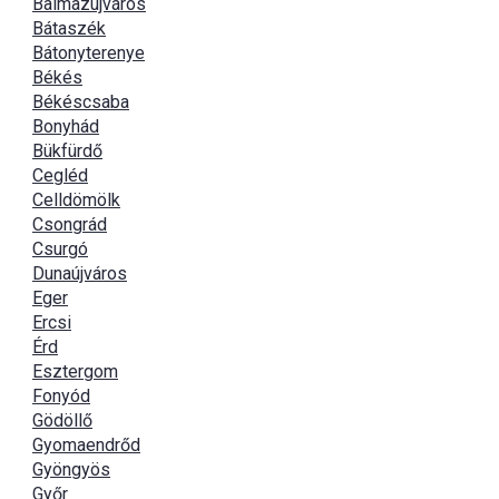
Balmazújváros
Bátaszék
Bátonyterenye
Békés
Békéscsaba
Bonyhád
Bükfürdő
Cegléd
Celldömölk
Csongrád
Csurgó
Dunaújváros
Eger
Ercsi
Érd
Esztergom
Fonyód
Gödöllő
Gyomaendrőd
Gyöngyös
Győr