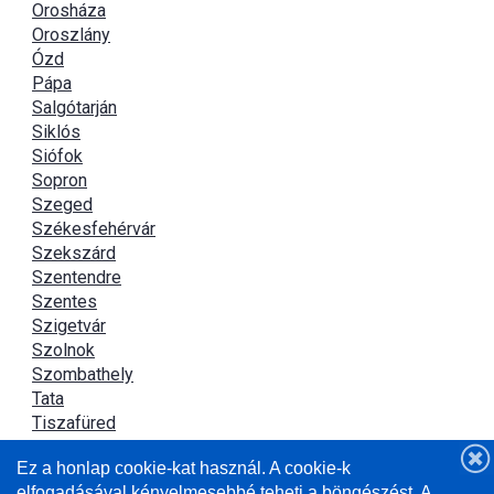
Orosháza
Oroszlány
Ózd
Pápa
Salgótarján
Siklós
Siófok
Sopron
Szeged
Székesfehérvár
Szekszárd
Szentendre
Szentes
Szigetvár
Szolnok
Szombathely
Tata
Tiszafüred
Tiszaújváros
Ez a honlap cookie-kat használ. A cookie-k
Újszász
elfogadásával kényelmesebbé teheti a böngészést. A