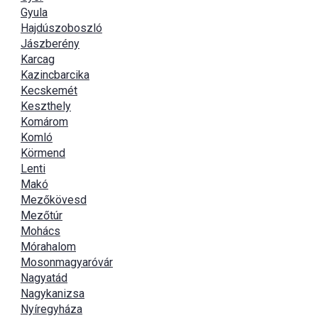
Gyula
Hajdúszoboszló
Jászberény
Karcag
Kazincbarcika
Kecskemét
Keszthely
Komárom
Komló
Körmend
Lenti
Makó
Mezőkövesd
Mezőtúr
Mohács
Mórahalom
Mosonmagyaróvár
Nagyatád
Nagykanizsa
Nyíregyháza