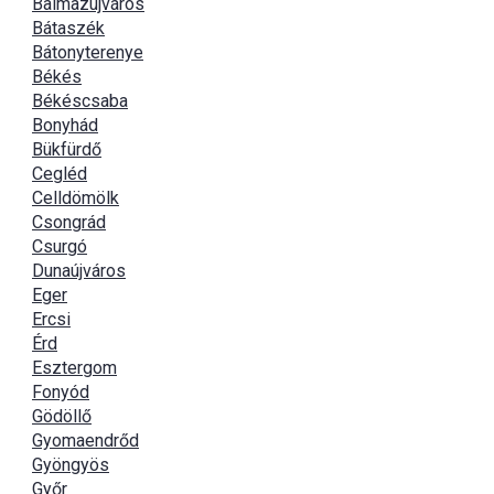
Balmazújváros
Bátaszék
Bátonyterenye
Békés
Békéscsaba
Bonyhád
Bükfürdő
Cegléd
Celldömölk
Csongrád
Csurgó
Dunaújváros
Eger
Ercsi
Érd
Esztergom
Fonyód
Gödöllő
Gyomaendrőd
Gyöngyös
Győr