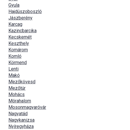
Gyula
Hajdúszoboszló
Jászberény
Karcag
Kazincbarcika
Kecskemét
Keszthely
Komárom
Komló
Körmend
Lenti
Makó
Mezőkövesd
Mezőtúr
Mohács
Mórahalom
Mosonmagyaróvár
Nagyatád
Nagykanizsa
Nyíregyháza