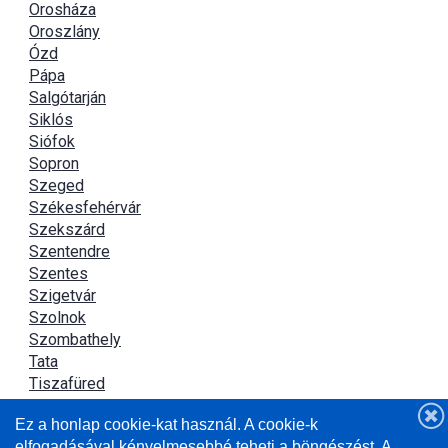
Orosháza
Oroszlány
Ózd
Pápa
Salgótarján
Siklós
Siófok
Sopron
Szeged
Székesfehérvár
Szekszárd
Szentendre
Szentes
Szigetvár
Szolnok
Szombathely
Tata
Tiszafüred
Tiszaújváros
Ez a honlap cookie-kat használ. A cookie-k
Újszász
elfogadásával kényelmesebbé teheti a böngészést. A