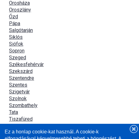
Orosháza
Oroszlány
Ózd
Pápa
Salgótarján
Siklós
Siófok
Sopron
Szeged
Székesfehérvár
Szekszárd
Szentendre
Szentes
Szigetvár
Szolnok
Szombathely
Tata
Tiszafüred
Tiszaújváros
Ez a honlap cookie-kat használ. A cookie-k
Újszász
elfogadásával kényelmesebbé teheti a böngészést. A