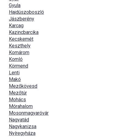
Gyula
Hajdúszoboszló
Jászberény
Karcag
Kazincbarcika
Kecskemét
Keszthely
Komárom
Komló
Körmend
Lenti
Makó
Mezőkövesd
Mezőtúr
Mohács
Mórahalom
Mosonmagyaróvár
Nagyatád
Nagykanizsa
Nyíregyháza