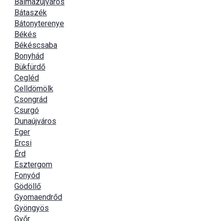
Balmazújváros
Bátaszék
Bátonyterenye
Békés
Békéscsaba
Bonyhád
Bükfürdő
Cegléd
Celldömölk
Csongrád
Csurgó
Dunaújváros
Eger
Ercsi
Érd
Esztergom
Fonyód
Gödöllő
Gyomaendrőd
Gyöngyös
Győr