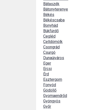
Bátaszék
Bátonyterenye
Békés
Békéscsaba
Bonyhád
Bükfürdő
Cegléd
Celldömölk
Csongrád
Csurgó
Dunaújváros
Eger
Ercsi
Érd
Esztergom
Fonyód
Gödöllő
Gyomaendrőd
Gyöngyös
Győr