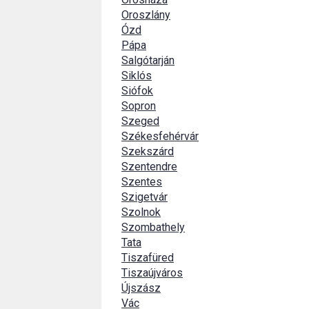
Oroszlány
Ózd
Pápa
Salgótarján
Siklós
Siófok
Sopron
Szeged
Székesfehérvár
Szekszárd
Szentendre
Szentes
Szigetvár
Szolnok
Szombathely
Tata
Tiszafüred
Tiszaújváros
Újszász
Vác