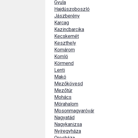
Gyula
Hajdúszoboszló
Jászberény
Karcag
Kazincbarcika
Kecskemét
Keszthely
Komárom
Komló
Körmend
Lenti
Makó
Mezőkövesd
Mezőtúr
Mohács
Mórahalom
Mosonmagyaróvár
Nagyatád
Nagykanizsa
Nyíregyháza
Orosháza