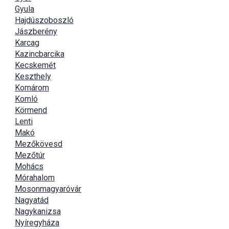
Gyula
Hajdúszoboszló
Jászberény
Karcag
Kazincbarcika
Kecskemét
Keszthely
Komárom
Komló
Körmend
Lenti
Makó
Mezőkövesd
Mezőtúr
Mohács
Mórahalom
Mosonmagyaróvár
Nagyatád
Nagykanizsa
Nyíregyháza