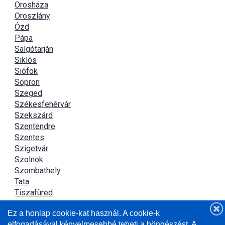
Orosháza
Oroszlány
Ózd
Pápa
Salgótarján
Siklós
Siófok
Sopron
Szeged
Székesfehérvár
Szekszárd
Szentendre
Szentes
Szigetvár
Szolnok
Szombathely
Tata
Tiszafüred
Tiszaújváros
Ez a honlap cookie-kat használ. A cookie-k
Újszász
elfogadásával kényelmesebbé teheti a böngészést. A