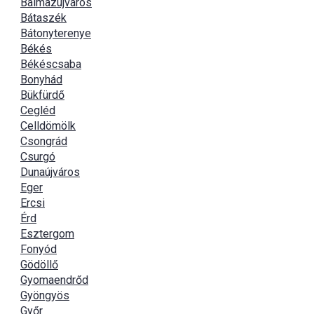
Balmazújváros
Bátaszék
Bátonyterenye
Békés
Békéscsaba
Bonyhád
Bükfürdő
Cegléd
Celldömölk
Csongrád
Csurgó
Dunaújváros
Eger
Ercsi
Érd
Esztergom
Fonyód
Gödöllő
Gyomaendrőd
Gyöngyös
Győr