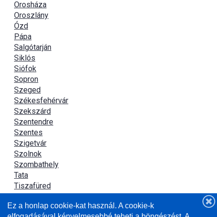
Orosháza
Oroszlány
Ózd
Pápa
Salgótarján
Siklós
Siófok
Sopron
Szeged
Székesfehérvár
Szekszárd
Szentendre
Szentes
Szigetvár
Szolnok
Szombathely
Tata
Tiszafüred
Tiszaújváros
Ez a honlap cookie-kat használ. A cookie-k
Újszász
elfogadásával kényelmesebbé teheti a böngészést. A