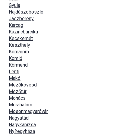
Gyula
Hajdúszoboszló
Jászberény
Karcag
Kazincbarcika
Kecskemét
Keszthely
Komárom
Komló
Körmend
Lenti
Makó
Mezőkövesd
Mezőtúr
Mohács
Mórahalom
Mosonmagyaróvár
Nagyatád
Nagykanizsa
Nyíregyháza