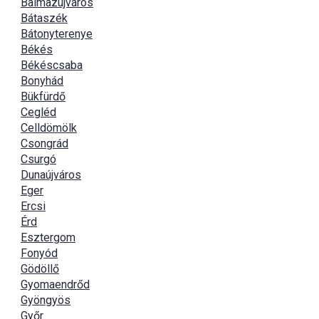
Balmazújváros
Bátaszék
Bátonyterenye
Békés
Békéscsaba
Bonyhád
Bükfürdő
Cegléd
Celldömölk
Csongrád
Csurgó
Dunaújváros
Eger
Ercsi
Érd
Esztergom
Fonyód
Gödöllő
Gyomaendrőd
Gyöngyös
Győr