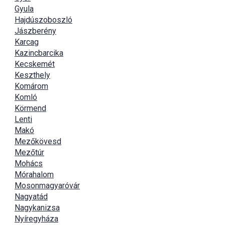
Gyula
Hajdúszoboszló
Jászberény
Karcag
Kazincbarcika
Kecskemét
Keszthely
Komárom
Komló
Körmend
Lenti
Makó
Mezőkövesd
Mezőtúr
Mohács
Mórahalom
Mosonmagyaróvár
Nagyatád
Nagykanizsa
Nyíregyháza