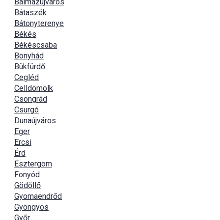
Balmazújváros
Bátaszék
Bátonyterenye
Békés
Békéscsaba
Bonyhád
Bükfürdő
Cegléd
Celldömölk
Csongrád
Csurgó
Dunaújváros
Eger
Ercsi
Érd
Esztergom
Fonyód
Gödöllő
Gyomaendrőd
Gyöngyös
Győr