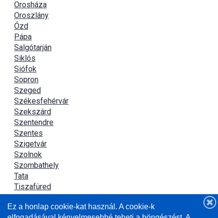
Orosháza
Oroszlány
Ózd
Pápa
Salgótarján
Siklós
Siófok
Sopron
Szeged
Székesfehérvár
Szekszárd
Szentendre
Szentes
Szigetvár
Szolnok
Szombathely
Tata
Tiszafüred
Tiszaújváros
Ez a honlap cookie-kat használ. A cookie-k
Újszász
elfogadásával kényelmesebbé teheti a böngészést. A