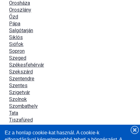
Orosháza
Oroszlány
Ózd
Pápa
Salgótarján
Siklós
Siófok
Sopron
Szeged
Székesfehérvár
Szekszárd
Szentendre
Szentes
Szigetvár
Szolnok
Szombathely
Tata
Tiszafüred
Tiszaújváros
Ez a honlap cookie-kat használ. A cookie-k
Újszász
elfogadásával kényelmesebbé teheti a böngészést. A