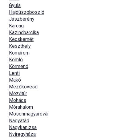
Gyula
Hajdúszoboszló
Jászberény
Karcag
Kazincbarcika
Kecskemét
Keszthely
Komárom
Komló
Körmend
Lenti
Makó
Mezőkövesd
Mezőtúr
Mohács
Mórahalom
Mosonmagyaróvár
Nagyatád
Nagykanizsa
Nyíregyháza