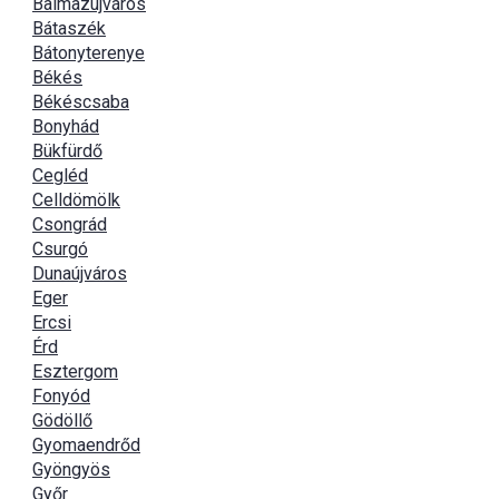
Balmazújváros
Bátaszék
Bátonyterenye
Békés
Békéscsaba
Bonyhád
Bükfürdő
Cegléd
Celldömölk
Csongrád
Csurgó
Dunaújváros
Eger
Ercsi
Érd
Esztergom
Fonyód
Gödöllő
Gyomaendrőd
Gyöngyös
Győr