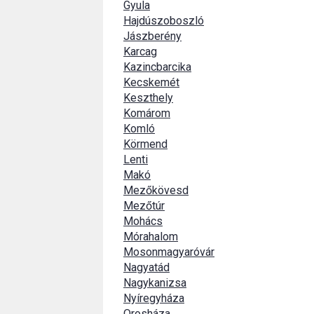
Gyula
Hajdúszoboszló
Jászberény
Karcag
Kazincbarcika
Kecskemét
Keszthely
Komárom
Komló
Körmend
Lenti
Makó
Mezőkövesd
Mezőtúr
Mohács
Mórahalom
Mosonmagyaróvár
Nagyatád
Nagykanizsa
Nyíregyháza
Orosháza