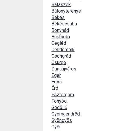
Bátaszék
Bátonyterenye
Békés
Békéscsaba
Bonyhád
Bükfürdő
Cegléd
Celldömölk
Csongrád
Csurgó
Dunaújváros
Eger
Ercsi
Érd
Esztergom
Fonyód
Gödöllő
Gyomaendrőd
Gyöngyös
Győr