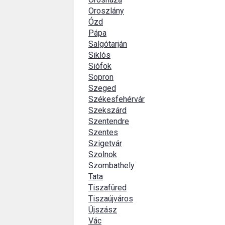
Oroszlány
Ózd
Pápa
Salgótarján
Siklós
Siófok
Sopron
Szeged
Székesfehérvár
Szekszárd
Szentendre
Szentes
Szigetvár
Szolnok
Szombathely
Tata
Tiszafüred
Tiszaújváros
Újszász
Vác