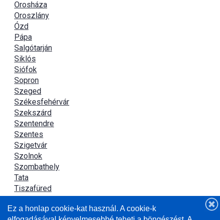
Orosháza
Oroszlány
Ózd
Pápa
Salgótarján
Siklós
Siófok
Sopron
Szeged
Székesfehérvár
Szekszárd
Szentendre
Szentes
Szigetvár
Szolnok
Szombathely
Tata
Tiszafüred
Tiszaújváros
Ez a honlap cookie-kat használ. A cookie-k
Újszász
elfogadásával kényelmesebbé teheti a böngészést. A