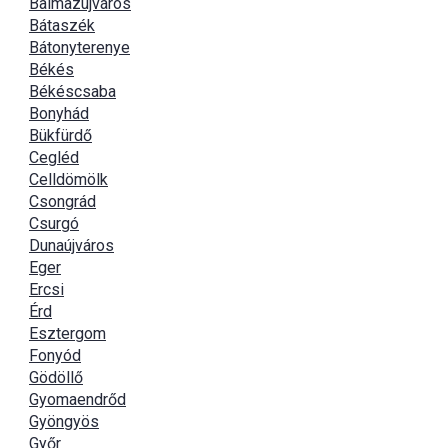
Balmazújváros
Bátaszék
Bátonyterenye
Békés
Békéscsaba
Bonyhád
Bükfürdő
Cegléd
Celldömölk
Csongrád
Csurgó
Dunaújváros
Eger
Ercsi
Érd
Esztergom
Fonyód
Gödöllő
Gyomaendrőd
Gyöngyös
Győr