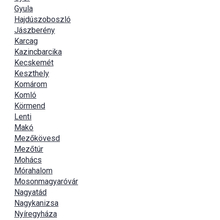
Gyula
Hajdúszoboszló
Jászberény
Karcag
Kazincbarcika
Kecskemét
Keszthely
Komárom
Komló
Körmend
Lenti
Makó
Mezőkövesd
Mezőtúr
Mohács
Mórahalom
Mosonmagyaróvár
Nagyatád
Nagykanizsa
Nyíregyháza