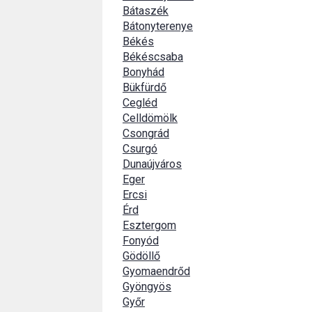
Bátaszék
Bátonyterenye
Békés
Békéscsaba
Bonyhád
Bükfürdő
Cegléd
Celldömölk
Csongrád
Csurgó
Dunaújváros
Eger
Ercsi
Érd
Esztergom
Fonyód
Gödöllő
Gyomaendrőd
Gyöngyös
Győr