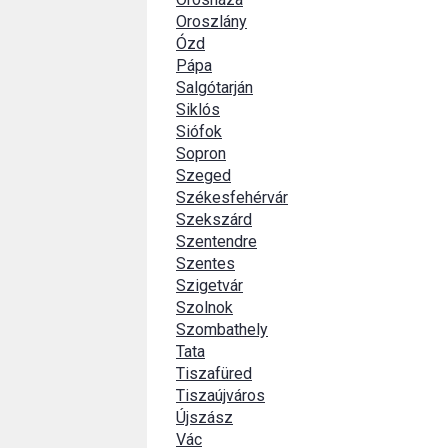
Oroszlány
Ózd
Pápa
Salgótarján
Siklós
Siófok
Sopron
Szeged
Székesfehérvár
Szekszárd
Szentendre
Szentes
Szigetvár
Szolnok
Szombathely
Tata
Tiszafüred
Tiszaújváros
Újszász
Vác