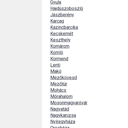
Gyula
Hajdúszoboszló
Jászberény
Karcag
Kazincbarcika
Kecskemét
Keszthely
Komárom
Komló
Körmend
Lenti
Makó
Mezőkövesd
Mezőtúr
Mohács
Mórahalom
Mosonmagyaróvár
Nagyatád
Nagykanizsa
Nyíregyháza
Orosháza