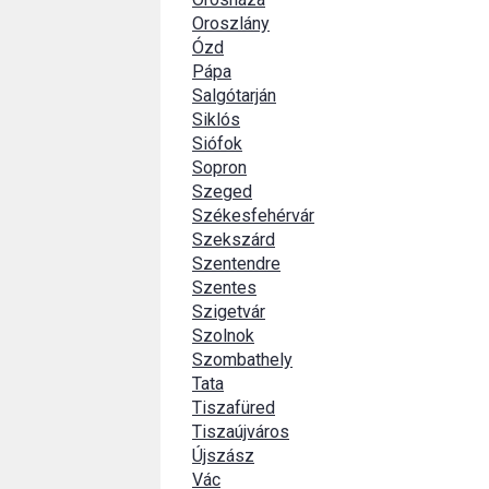
Oroszlány
Ózd
Pápa
Salgótarján
Siklós
Siófok
Sopron
Szeged
Székesfehérvár
Szekszárd
Szentendre
Szentes
Szigetvár
Szolnok
Szombathely
Tata
Tiszafüred
Tiszaújváros
Újszász
Vác