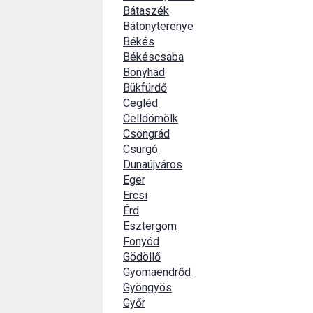
Bátaszék
Bátonyterenye
Békés
Békéscsaba
Bonyhád
Bükfürdő
Cegléd
Celldömölk
Csongrád
Csurgó
Dunaújváros
Eger
Ercsi
Érd
Esztergom
Fonyód
Gödöllő
Gyomaendrőd
Gyöngyös
Győr