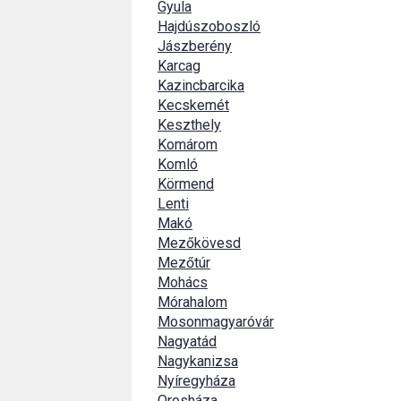
Gyula
Hajdúszoboszló
Jászberény
Karcag
Kazincbarcika
Kecskemét
Keszthely
Komárom
Komló
Körmend
Lenti
Makó
Mezőkövesd
Mezőtúr
Mohács
Mórahalom
Mosonmagyaróvár
Nagyatád
Nagykanizsa
Nyíregyháza
Orosháza