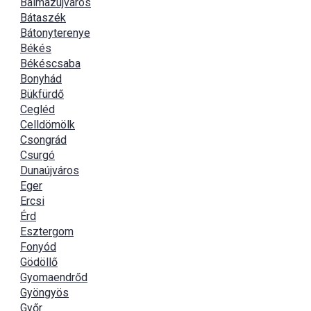
Balmazújváros
Bátaszék
Bátonyterenye
Békés
Békéscsaba
Bonyhád
Bükfürdő
Cegléd
Celldömölk
Csongrád
Csurgó
Dunaújváros
Eger
Ercsi
Érd
Esztergom
Fonyód
Gödöllő
Gyomaendrőd
Gyöngyös
Győr