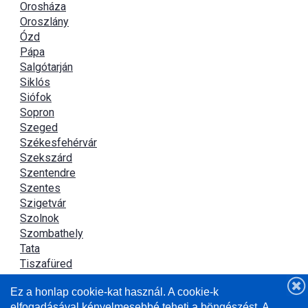
Orosháza
Oroszlány
Ózd
Pápa
Salgótarján
Siklós
Siófok
Sopron
Szeged
Székesfehérvár
Szekszárd
Szentendre
Szentes
Szigetvár
Szolnok
Szombathely
Tata
Tiszafüred
Tiszaújváros
Ez a honlap cookie-kat használ. A cookie-k
Újszász
elfogadásával kényelmesebbé teheti a böngészést. A