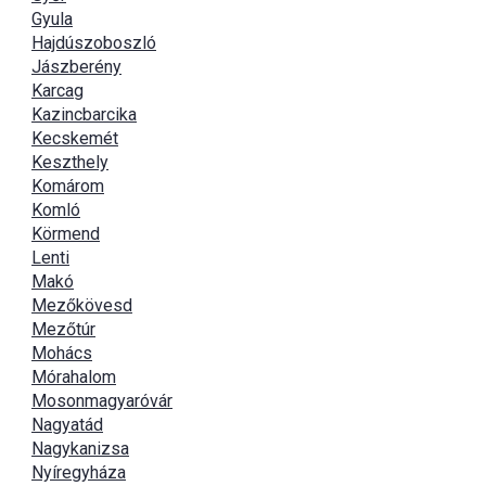
Gyula
Hajdúszoboszló
Jászberény
Karcag
Kazincbarcika
Kecskemét
Keszthely
Komárom
Komló
Körmend
Lenti
Makó
Mezőkövesd
Mezőtúr
Mohács
Mórahalom
Mosonmagyaróvár
Nagyatád
Nagykanizsa
Nyíregyháza