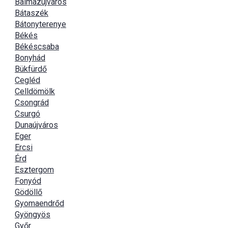
Balmazújváros
Bátaszék
Bátonyterenye
Békés
Békéscsaba
Bonyhád
Bükfürdő
Cegléd
Celldömölk
Csongrád
Csurgó
Dunaújváros
Eger
Ercsi
Érd
Esztergom
Fonyód
Gödöllő
Gyomaendrőd
Gyöngyös
Győr