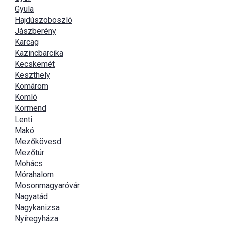
Gyula
Hajdúszoboszló
Jászberény
Karcag
Kazincbarcika
Kecskemét
Keszthely
Komárom
Komló
Körmend
Lenti
Makó
Mezőkövesd
Mezőtúr
Mohács
Mórahalom
Mosonmagyaróvár
Nagyatád
Nagykanizsa
Nyíregyháza