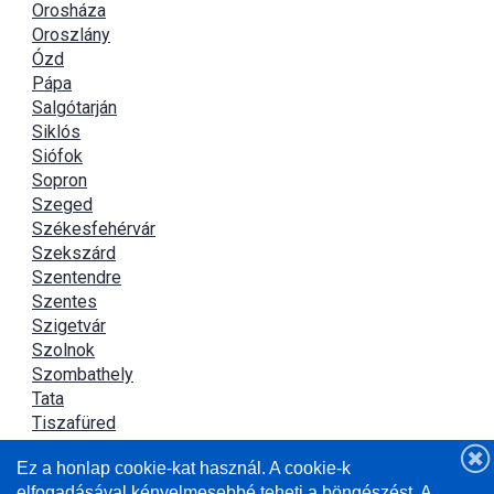
Orosháza
Oroszlány
Ózd
Pápa
Salgótarján
Siklós
Siófok
Sopron
Szeged
Székesfehérvár
Szekszárd
Szentendre
Szentes
Szigetvár
Szolnok
Szombathely
Tata
Tiszafüred
Tiszaújváros
Ez a honlap cookie-kat használ. A cookie-k
Újszász
elfogadásával kényelmesebbé teheti a böngészést. A