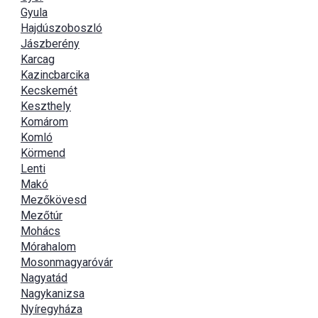
Gyula
Hajdúszoboszló
Jászberény
Karcag
Kazincbarcika
Kecskemét
Keszthely
Komárom
Komló
Körmend
Lenti
Makó
Mezőkövesd
Mezőtúr
Mohács
Mórahalom
Mosonmagyaróvár
Nagyatád
Nagykanizsa
Nyíregyháza