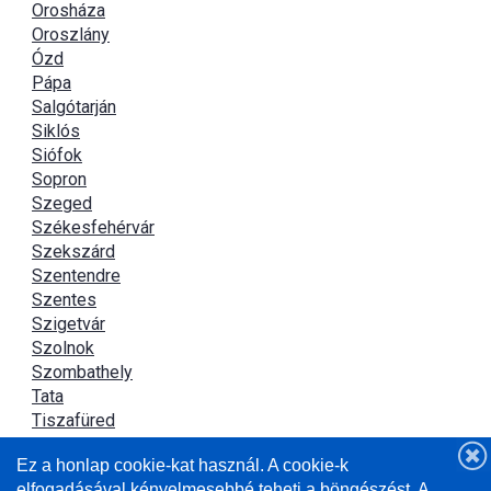
Orosháza
Oroszlány
Ózd
Pápa
Salgótarján
Siklós
Siófok
Sopron
Szeged
Székesfehérvár
Szekszárd
Szentendre
Szentes
Szigetvár
Szolnok
Szombathely
Tata
Tiszafüred
Tiszaújváros
Ez a honlap cookie-kat használ. A cookie-k
Újszász
elfogadásával kényelmesebbé teheti a böngészést. A