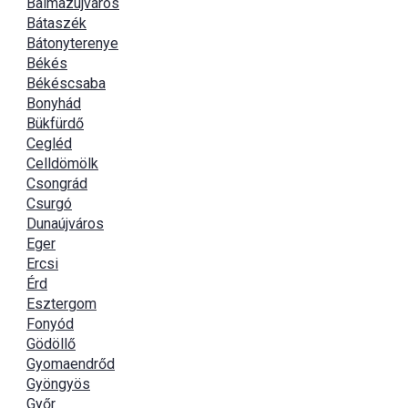
Balmazújváros
Bátaszék
Bátonyterenye
Békés
Békéscsaba
Bonyhád
Bükfürdő
Cegléd
Celldömölk
Csongrád
Csurgó
Dunaújváros
Eger
Ercsi
Érd
Esztergom
Fonyód
Gödöllő
Gyomaendrőd
Gyöngyös
Győr