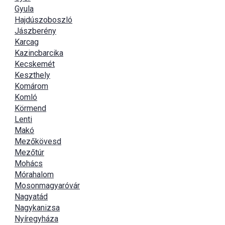
Gyula
Hajdúszoboszló
Jászberény
Karcag
Kazincbarcika
Kecskemét
Keszthely
Komárom
Komló
Körmend
Lenti
Makó
Mezőkövesd
Mezőtúr
Mohács
Mórahalom
Mosonmagyaróvár
Nagyatád
Nagykanizsa
Nyíregyháza