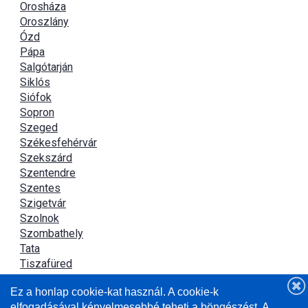
Orosháza
Oroszlány
Ózd
Pápa
Salgótarján
Siklós
Siófok
Sopron
Szeged
Székesfehérvár
Szekszárd
Szentendre
Szentes
Szigetvár
Szolnok
Szombathely
Tata
Tiszafüred
Tiszaújváros
Ez a honlap cookie-kat használ. A cookie-k
Újszász
elfogadásával kényelmesebbé teheti a böngészést. A