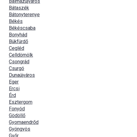
Balmazújváros
Bátaszék
Bátonyterenye
Békés
Békéscsaba
Bonyhád
Bükfürdő
Cegléd
Celldömölk
Csongrád
Csurgó
Dunaújváros
Eger
Ercsi
Érd
Esztergom
Fonyód
Gödöllő
Gyomaendrőd
Gyöngyös
Győr