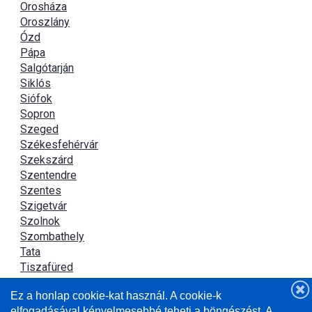
Orosháza
Oroszlány
Ózd
Pápa
Salgótarján
Siklós
Siófok
Sopron
Szeged
Székesfehérvár
Szekszárd
Szentendre
Szentes
Szigetvár
Szolnok
Szombathely
Tata
Tiszafüred
Tiszaújváros
Ez a honlap cookie-kat használ. A cookie-k
Újszász
elfogadásával kényelmesebbé teheti a böngészést. A