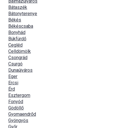
Balmazújváros
Bátaszék
Bátonyterenye
Békés
Békéscsaba
Bonyhád
Bükfürdő
Cegléd
Celldömölk
Csongrád
Csurgó
Dunaújváros
Eger
Ercsi
Érd
Esztergom
Fonyód
Gödöllő
Gyomaendrőd
Gyöngyös
Győr