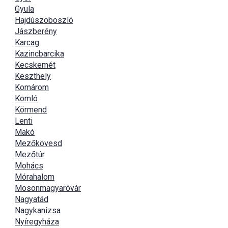
Gyula
Hajdúszoboszló
Jászberény
Karcag
Kazincbarcika
Kecskemét
Keszthely
Komárom
Komló
Körmend
Lenti
Makó
Mezőkövesd
Mezőtúr
Mohács
Mórahalom
Mosonmagyaróvár
Nagyatád
Nagykanizsa
Nyíregyháza