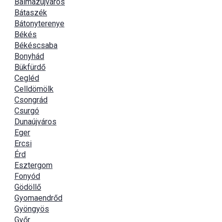
Balmazújváros
Bátaszék
Bátonyterenye
Békés
Békéscsaba
Bonyhád
Bükfürdő
Cegléd
Celldömölk
Csongrád
Csurgó
Dunaújváros
Eger
Ercsi
Érd
Esztergom
Fonyód
Gödöllő
Gyomaendrőd
Gyöngyös
Győr