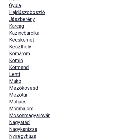
Gyula
Hajdúszoboszló
Jászberény
Karcag
Kazincbarcika
Kecskemét
Keszthely
Komárom
Komló
Körmend
Lenti
Makó
Mezőkövesd
Mezőtúr
Mohács
Mórahalom
Mosonmagyaróvár
Nagyatád
Nagykanizsa
Nyíregyháza