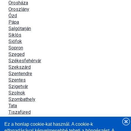
Orosháza
Oroszlány
Ózd
Pápa
Salgótarján
Siklós
Siófok
Sopron
Szeged
Székesfehérvár
Szekszárd
Szentendre
Szentes
Szigetvár
Szolnok
Szombathely
Tata
Tiszafüred
Tiszaújváros
Ez a honlap cookie-kat használ. A cookie-k
Újszász
elfogadásával kényelmesebbé teheti a böngészést. A