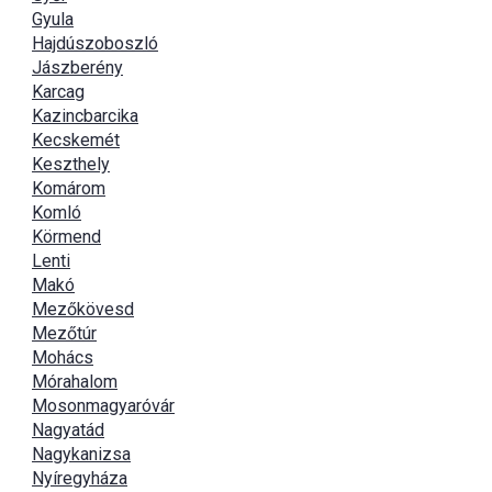
Gyula
Hajdúszoboszló
Jászberény
Karcag
Kazincbarcika
Kecskemét
Keszthely
Komárom
Komló
Körmend
Lenti
Makó
Mezőkövesd
Mezőtúr
Mohács
Mórahalom
Mosonmagyaróvár
Nagyatád
Nagykanizsa
Nyíregyháza