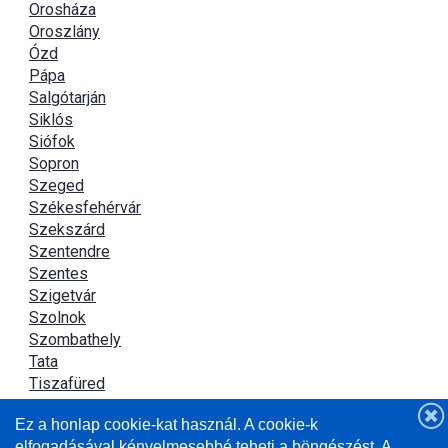
Orosháza
Oroszlány
Ózd
Pápa
Salgótarján
Siklós
Siófok
Sopron
Szeged
Székesfehérvár
Szekszárd
Szentendre
Szentes
Szigetvár
Szolnok
Szombathely
Tata
Tiszafüred
Tiszaújváros
Ez a honlap cookie-kat használ. A cookie-k
Újszász
elfogadásával kényelmesebbé teheti a böngészést. A