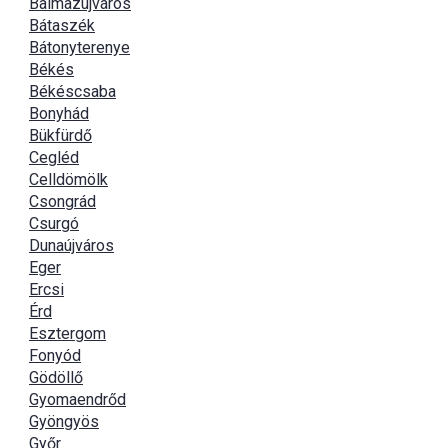
Balmazújváros
Bátaszék
Bátonyterenye
Békés
Békéscsaba
Bonyhád
Bükfürdő
Cegléd
Celldömölk
Csongrád
Csurgó
Dunaújváros
Eger
Ercsi
Érd
Esztergom
Fonyód
Gödöllő
Gyomaendrőd
Gyöngyös
Győr