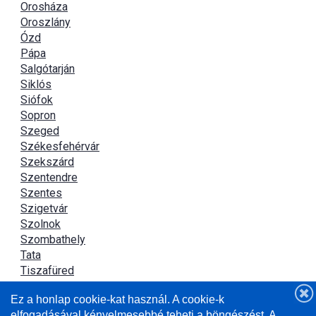
Orosháza
Oroszlány
Ózd
Pápa
Salgótarján
Siklós
Siófok
Sopron
Szeged
Székesfehérvár
Szekszárd
Szentendre
Szentes
Szigetvár
Szolnok
Szombathely
Tata
Tiszafüred
Tiszaújváros
Ez a honlap cookie-kat használ. A cookie-k
Újszász
elfogadásával kényelmesebbé teheti a böngészést. A