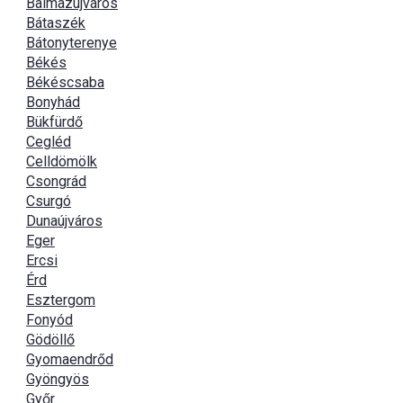
Balmazújváros
Bátaszék
Bátonyterenye
Békés
Békéscsaba
Bonyhád
Bükfürdő
Cegléd
Celldömölk
Csongrád
Csurgó
Dunaújváros
Eger
Ercsi
Érd
Esztergom
Fonyód
Gödöllő
Gyomaendrőd
Gyöngyös
Győr