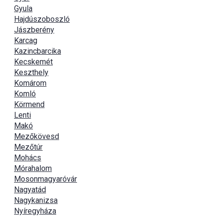
Gyula
Hajdúszoboszló
Jászberény
Karcag
Kazincbarcika
Kecskemét
Keszthely
Komárom
Komló
Körmend
Lenti
Makó
Mezőkövesd
Mezőtúr
Mohács
Mórahalom
Mosonmagyaróvár
Nagyatád
Nagykanizsa
Nyíregyháza