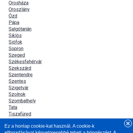
Orosháza
Oroszlány
Ózd
Pápa
Salgótarján
Siklós
Siófok
Sopron
Szeged
Székesfehérvár
Szekszárd
Szentendre
Szentes
Szigetvár
Szolnok
Szombathely
Tata
Tiszafüred
Tiszaújváros
Ez a honlap cookie-kat használ. A cookie-k
Újszász
elfogadásával kényelmesebbé teheti a böngészést. A