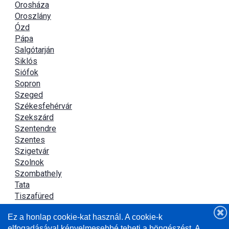
Orosháza
Oroszlány
Ózd
Pápa
Salgótarján
Siklós
Siófok
Sopron
Szeged
Székesfehérvár
Szekszárd
Szentendre
Szentes
Szigetvár
Szolnok
Szombathely
Tata
Tiszafüred
Tiszaújváros
Ez a honlap cookie-kat használ. A cookie-k
Újszász
elfogadásával kényelmesebbé teheti a böngészést. A