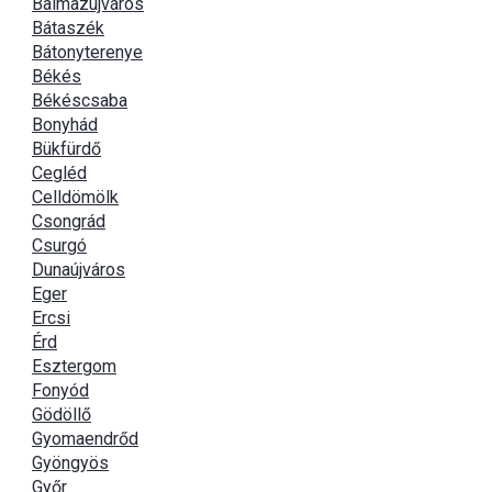
Balmazújváros
Bátaszék
Bátonyterenye
Békés
Békéscsaba
Bonyhád
Bükfürdő
Cegléd
Celldömölk
Csongrád
Csurgó
Dunaújváros
Eger
Ercsi
Érd
Esztergom
Fonyód
Gödöllő
Gyomaendrőd
Gyöngyös
Győr