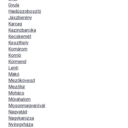
Gyula
Hajdúszoboszló
Jászberény
Karcag
Kazincbarcika
Kecskemét
Keszthely
Komárom
Komló
Körmend
Lenti
Makó
Mezőkövesd
Mezőtúr
Mohács
Mórahalom
Mosonmagyaróvár
Nagyatád
Nagykanizsa
Nyíregyháza