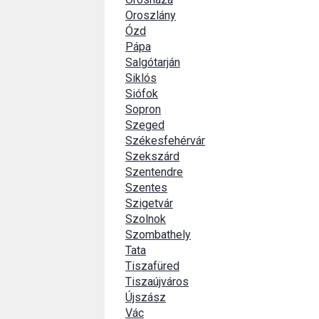
Oroszlány
Ózd
Pápa
Salgótarján
Siklós
Siófok
Sopron
Szeged
Székesfehérvár
Szekszárd
Szentendre
Szentes
Szigetvár
Szolnok
Szombathely
Tata
Tiszafüred
Tiszaújváros
Újszász
Vác