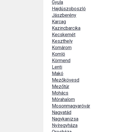
Gyula
Hajdúszoboszló
Jászberény
Karcag
Kazincbarcika
Kecskemét
Keszthely
Komárom
Komló
Körmend
Lenti
Makó
Mezőkövesd
Mezőtúr
Mohács
Mórahalom
Mosonmagyaróvár
Nagyatád
Nagykanizsa
Nyíregyháza
Orosháza