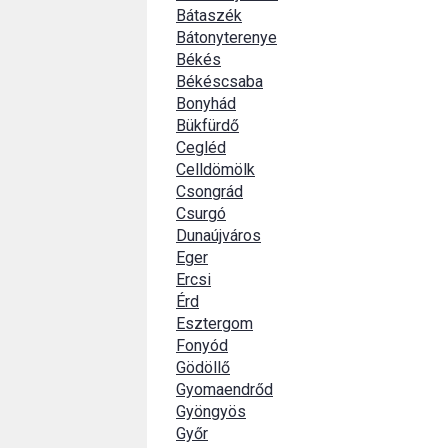
Bátaszék
Bátonyterenye
Békés
Békéscsaba
Bonyhád
Bükfürdő
Cegléd
Celldömölk
Csongrád
Csurgó
Dunaújváros
Eger
Ercsi
Érd
Esztergom
Fonyód
Gödöllő
Gyomaendrőd
Gyöngyös
Győr