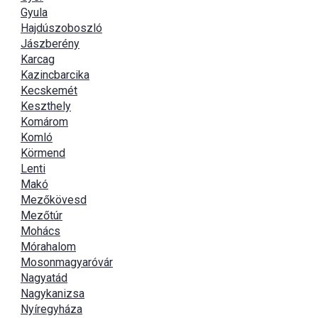
Gyula
Hajdúszoboszló
Jászberény
Karcag
Kazincbarcika
Kecskemét
Keszthely
Komárom
Komló
Körmend
Lenti
Makó
Mezőkövesd
Mezőtúr
Mohács
Mórahalom
Mosonmagyaróvár
Nagyatád
Nagykanizsa
Nyíregyháza