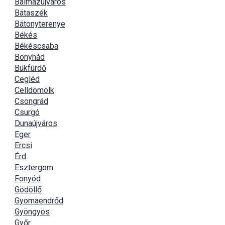
Balmazújváros
Bátaszék
Bátonyterenye
Békés
Békéscsaba
Bonyhád
Bükfürdő
Cegléd
Celldömölk
Csongrád
Csurgó
Dunaújváros
Eger
Ercsi
Érd
Esztergom
Fonyód
Gödöllő
Gyomaendrőd
Gyöngyös
Győr