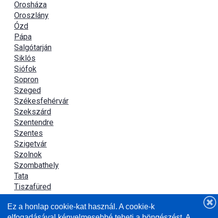
Orosháza
Oroszlány
Ózd
Pápa
Salgótarján
Siklós
Siófok
Sopron
Szeged
Székesfehérvár
Szekszárd
Szentendre
Szentes
Szigetvár
Szolnok
Szombathely
Tata
Tiszafüred
Tiszaújváros
Ez a honlap cookie-kat használ. A cookie-k
Újszász
elfogadásával kényelmesebbé teheti a böngészést. A