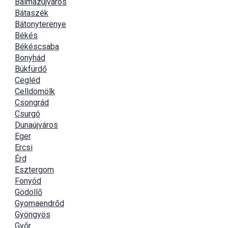
Balmazújváros
Bátaszék
Bátonyterenye
Békés
Békéscsaba
Bonyhád
Bükfürdő
Cegléd
Celldömölk
Csongrád
Csurgó
Dunaújváros
Eger
Ercsi
Érd
Esztergom
Fonyód
Gödöllő
Gyomaendrőd
Gyöngyös
Győr