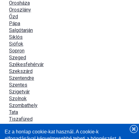
Orosháza
Oroszlány
Ózd
Pápa
Salgótarján
Siklós
Siófok
Sopron
Szeged
Székesfehérvár
Szekszárd
Szentendre
Szentes
Szigetvár
Szolnok
Szombathely
Tata
Tiszafüred
Tiszaújváros
Ez a honlap cookie-kat használ. A cookie-k
Újszász
elfogadásával kényelmesebbé teheti a böngészést. A