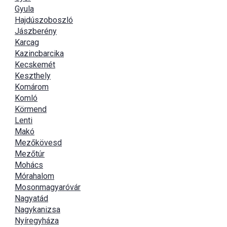
Gyula
Hajdúszoboszló
Jászberény
Karcag
Kazincbarcika
Kecskemét
Keszthely
Komárom
Komló
Körmend
Lenti
Makó
Mezőkövesd
Mezőtúr
Mohács
Mórahalom
Mosonmagyaróvár
Nagyatád
Nagykanizsa
Nyíregyháza