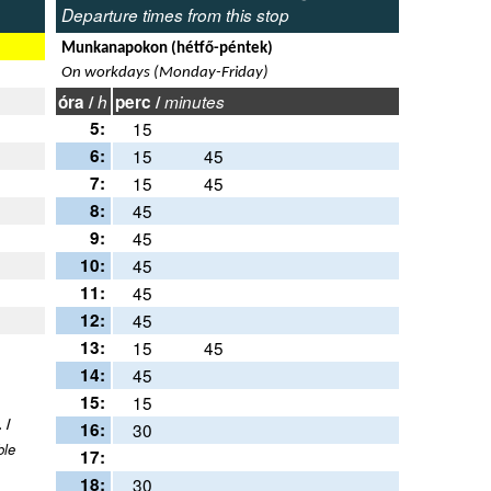
Departure times from this stop
Munkanapokon (hétfő-péntek)
On workdays (Monday-Friday)
óra /
h
perc /
minutes
5:
15
6:
15
45
7:
15
45
8:
45
9:
45
10:
45
11:
45
12:
45
13:
15
45
14:
45
15:
15
 /
16:
30
ble
17:
18:
30