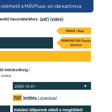
enítő használatához: (
pdf
) (
videó
)
VISSZA /
Back
IRÁNYVÁLTÁS
Change
direction
bi intézkedésig /
 notice
PDF
letöltés /
download
Indulási időpontok ebből a megállóból