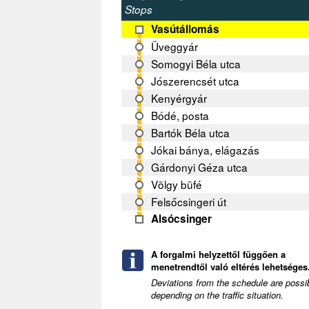
Stops
Vasútállomás
Üveggyár
Somogyi Béla utca
Jószerencsét utca
Kenyérgyár
Bódé, posta
Bartók Béla utca
Jókai bánya, elágazás
Gárdonyi Géza utca
Völgy büfé
Felsőcsingeri út
Alsócsinger
A forgalmi helyzettől függően a
menetrendtől való eltérés lehetséges.
Deviations from the schedule are possi
depending on the traffic situation.