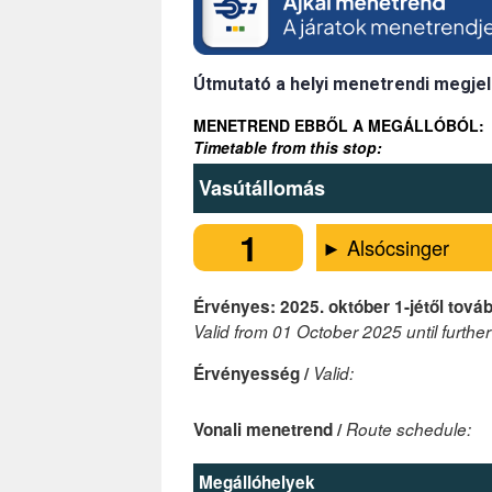
Útmutató a helyi menetrendi megjel
MENETREND EBBŐL A MEGÁLLÓBÓL:
Timetable from this stop:
Vasútállomás
1
► Alsócsinger
Érvényes: 2025. október 1-jétől továb
Valid from 01 October 2025 until further
Érvényesség /
Valid:
Vonali menetrend /
Route schedule:
Megállóhelyek