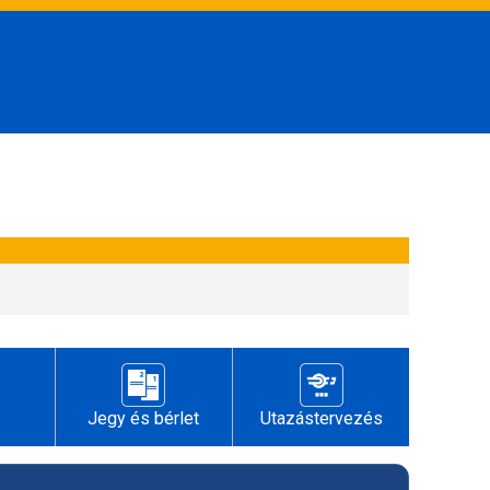
Jegy és bérlet
Utazástervezés