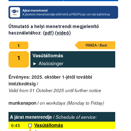
Útmutató a helyi menetrendi megjelenítő
használatához: (
pdf
) (
videó
)
1
VISSZA /
Back
Vasútállomás
1
► Alsócsinger
Érvényes: 2025. október 1-jétől további
intézkedésig /
Valid from 01 October 2025 until further notice
munkanapon /
on workdays (Monday to Friday)
A járat menetrendje /
Schedule of service:
6:45
Vasútállomás