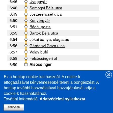
6:46
Üveggyár
6:48
Somogyi Béla utca
6:49
Jószerencsét utca
6:50
Kenyérgyár
6:51
Bódé, posta
6:53
Bartók Béla utca
6:54
Jókai bánya, elágazás
6:56
Gárdonyi Géza utca
6:57
Völgy büfé
6:58
Felsőcsingeri út
6:59
Alsócsinger
Ez a honlap cookie-kat használ. A cookie-k
A forgalmi helyzettől függően a menetrendtől való
eltérés lehetséges. /
elfogadásával kényelmesebbé teheti a böngészést. A
Deviations from the schedule are possible depending
honlap további használatával hozzájárulását adja a
on the traffic situation.
cookie-k használatához.
További információ:
Adatvédelmi nyilatkozat
RENDBEN
vissza a mavcsoport.hu-ra