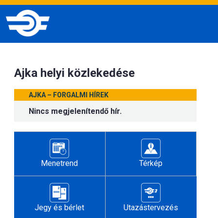
Ajka helyi közlekedése
AJKA – FORGALMI HÍREK
Nincs megjelenítendő hír.
Menetrend
Térkép
Jegy és bérlet
Utazástervezés