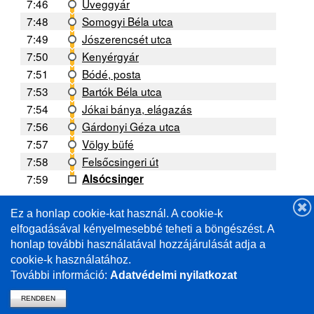
7:46
Üveggyár
7:48
Somogyi Béla utca
7:49
Jószerencsét utca
7:50
Kenyérgyár
7:51
Bódé, posta
7:53
Bartók Béla utca
7:54
Jókai bánya, elágazás
7:56
Gárdonyi Géza utca
7:57
Völgy büfé
7:58
Felsőcsingeri út
7:59
Alsócsinger
Ez a honlap cookie-kat használ. A cookie-k
A forgalmi helyzettől függően a menetrendtől való
eltérés lehetséges. /
elfogadásával kényelmesebbé teheti a böngészést. A
Deviations from the schedule are possible depending
honlap további használatával hozzájárulását adja a
on the traffic situation.
cookie-k használatához.
További információ:
Adatvédelmi nyilatkozat
RENDBEN
vissza a mavcsoport.hu-ra