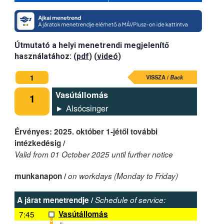
Útmutató a helyi menetrendi megjelenítő
használatához: (
pdf
) (
videó
)
1
VISSZA /
Back
Vasútállomás
1
► Alsócsinger
Érvényes: 2025. október 1-jétől további
intézkedésig /
Valid from 01 October 2025 until further notice
munkanapon /
on workdays (Monday to Friday)
A járat menetrendje /
Schedule of service:
7:45
Vasútállomás