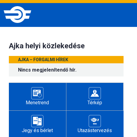
Ajka helyi közlekedése
AJKA – FORGALMI HÍREK
Nincs megjelenítendő hír.
Menetrend
Térkép
Jegy és bérlet
Utazástervezés