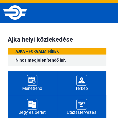
Ajka helyi közlekedése
AJKA – FORGALMI HÍREK
Nincs megjelenítendő hír.
Menetrend
Térkép
Jegy és bérlet
Utazástervezés