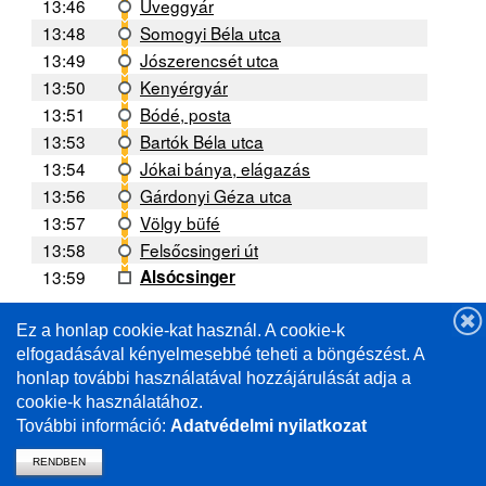
13:46
Üveggyár
13:48
Somogyi Béla utca
13:49
Jószerencsét utca
13:50
Kenyérgyár
13:51
Bódé, posta
13:53
Bartók Béla utca
13:54
Jókai bánya, elágazás
13:56
Gárdonyi Géza utca
13:57
Völgy büfé
13:58
Felsőcsingeri út
13:59
Alsócsinger
Ez a honlap cookie-kat használ. A cookie-k
A forgalmi helyzettől függően a menetrendtől való
eltérés lehetséges. /
elfogadásával kényelmesebbé teheti a böngészést. A
Deviations from the schedule are possible depending
honlap további használatával hozzájárulását adja a
on the traffic situation.
cookie-k használatához.
További információ:
Adatvédelmi nyilatkozat
RENDBEN
vissza a mavcsoport.hu-ra