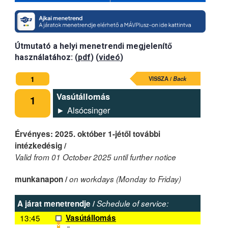
Útmutató a helyi menetrendi megjelenítő
használatához: (
pdf
) (
videó
)
1
VISSZA /
Back
Vasútállomás
1
► Alsócsinger
Érvényes: 2025. október 1-jétől további
intézkedésig /
Valid from 01 October 2025 until further notice
munkanapon /
on workdays (Monday to Friday)
A járat menetrendje /
Schedule of service:
13:45
Vasútállomás