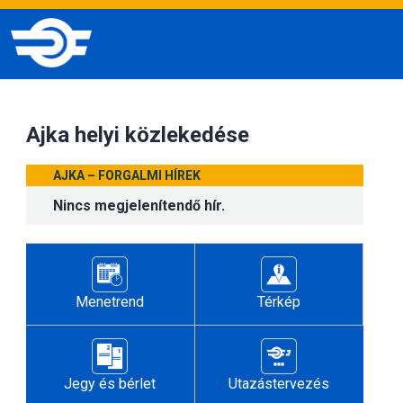
Ajka helyi közlekedése
AJKA – FORGALMI HÍREK
Nincs megjelenítendő hír.
Menetrend
Térkép
Jegy és bérlet
Utazástervezés