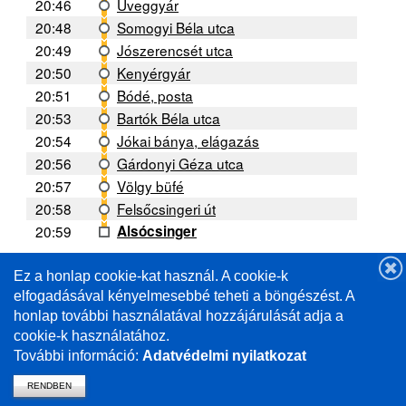
20:46
Üveggyár
20:48
Somogyi Béla utca
20:49
Jószerencsét utca
20:50
Kenyérgyár
20:51
Bódé, posta
20:53
Bartók Béla utca
20:54
Jókai bánya, elágazás
20:56
Gárdonyi Géza utca
20:57
Völgy büfé
20:58
Felsőcsingeri út
20:59
Alsócsinger
Ez a honlap cookie-kat használ. A cookie-k
A forgalmi helyzettől függően a menetrendtől való
eltérés lehetséges. /
elfogadásával kényelmesebbé teheti a böngészést. A
Deviations from the schedule are possible depending
honlap további használatával hozzájárulását adja a
on the traffic situation.
cookie-k használatához.
További információ:
Adatvédelmi nyilatkozat
RENDBEN
vissza a mavcsoport.hu-ra