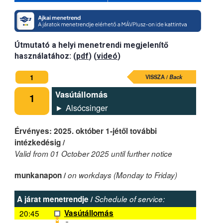
Útmutató a helyi menetrendi megjelenítő
használatához: (
pdf
) (
videó
)
1
VISSZA /
Back
Vasútállomás
1
► Alsócsinger
Érvényes: 2025. október 1-jétől további
intézkedésig /
Valid from 01 October 2025 until further notice
munkanapon /
on workdays (Monday to Friday)
A járat menetrendje /
Schedule of service:
20:45
Vasútállomás