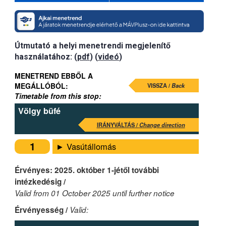
Útmutató a helyi menetrendi megjelenítő
használatához: (
pdf
) (
videó
)
MENETREND EBBŐL A
MEGÁLLÓBÓL:
VISSZA /
Back
Timetable from this stop:
Völgy büfé
IRÁNYVÁLTÁS /
Change direction
1
► Vasútállomás
Érvényes: 2025. október 1-jétől további
intézkedésig /
Valid from 01 October 2025 until further notice
Érvényesség /
Valid: