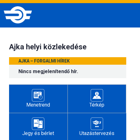
Ajka helyi közlekedése
AJKA – FORGALMI HÍREK
Nincs megjelenítendő hír.
Menetrend
Térkép
Jegy és bérlet
Utazástervezés