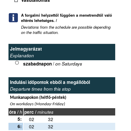
Vasútállomás
A forgalmi helyzettől függően a menetrendtől való
eltérés lehetséges. /
Deviations from the schedule are possible depending
on the traffic situation.
Jelmagyarázat
Explanation
/
szabadnapon
on Saturdays
Indulási időpontok ebből a megállóból
Departure times from this stop
Munkanapokon (hétfő-péntek)
On workdays (Monday-Friday)
óra /
h
perc /
minutes
5:
02
32
6:
02
32