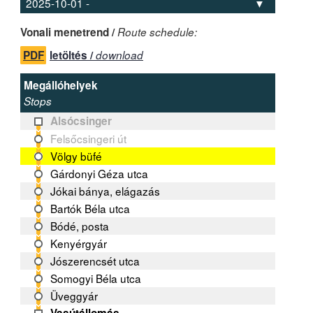
Vonali menetrend /
Route schedule:
PDF
letöltés /
download
Megállóhelyek
Stops
Alsócsinger
Felsőcsingeri út
Völgy büfé
Gárdonyi Géza utca
Jókai bánya, elágazás
Bartók Béla utca
Bódé, posta
Kenyérgyár
Jószerencsét utca
Somogyi Béla utca
Üveggyár