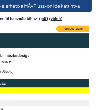
enítő használatához: (
pdf
) (
videó
)
VISSZA /
Back
bi intézkedésig /
 notice
 Friday)
vice:
ca