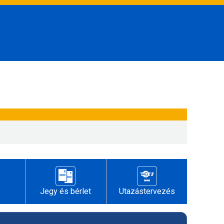
Jegy és bérlet
Utazástervezés