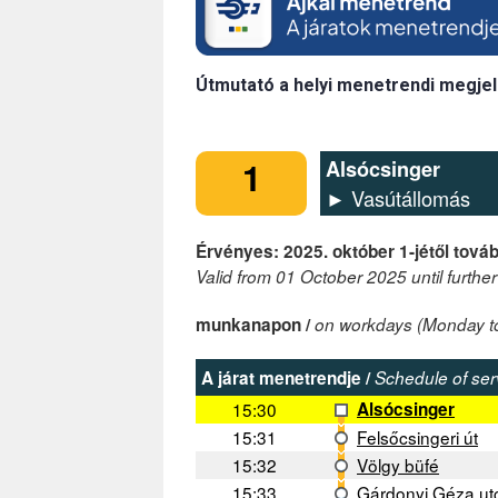
Útmutató a helyi menetrendi megjel
1
Alsócsinger
► Vasútállomás
Érvényes: 2025. október 1-jétől továb
Valid from 01 October 2025 until further
munkanapon /
on workdays (Monday to
A járat menetrendje /
Schedule of ser
15:30
Alsócsinger
15:31
Felsőcsingeri út
15:32
Völgy büfé
15:33
Gárdonyi Géza ut