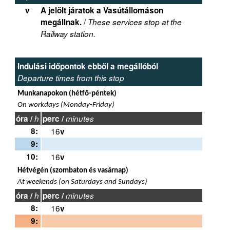
v
A jelölt járatok a Vasútállomáson
/
megállnak.
These services stop at the
Railway station.
Indulási időpontok ebből a megállóból
Departure times from this stop
Munkanapokon (hétfő-péntek)
On workdays (Monday-Friday)
óra /
h
perc /
minutes
8:
16
v
9:
10:
16
v
Hétvégén (szombaton és vasárnap)
At weekends (on Saturdays and Sundays)
óra /
h
perc /
minutes
8:
16
v
9: