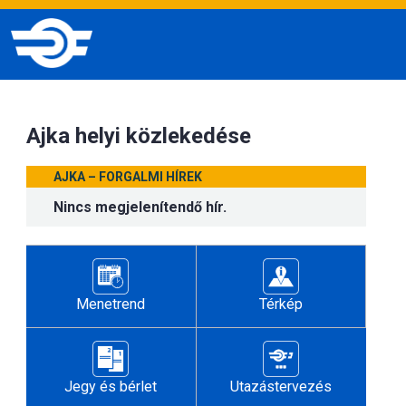
Ajka helyi közlekedése
AJKA – FORGALMI HÍREK
Nincs megjelenítendő hír.
Menetrend
Térkép
Jegy és bérlet
Utazástervezés