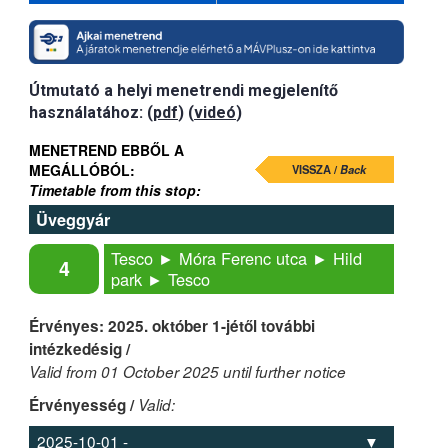
Útmutató a helyi menetrendi megjelenítő
használatához: (
pdf
) (
videó
)
MENETREND EBBŐL A
MEGÁLLÓBÓL:
VISSZA /
Back
Timetable from this stop:
Üveggyár
Tesco ► Móra Ferenc utca ► Hild
4
park ► Tesco
Érvényes: 2025. október 1-jétől további
intézkedésig /
Valid from 01 October 2025 until further notice
Érvényesség /
Valid: