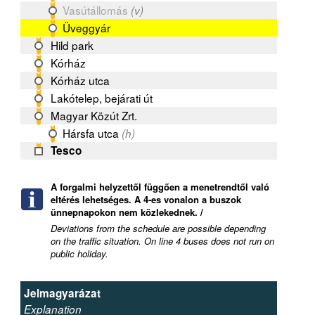
Vasútállomás
(v)
Üveggyár
Hild park
Kórház
Kórház utca
Lakótelep, bejárati út
Magyar Közút Zrt.
Hársfa utca
(h)
Tesco
A forgalmi helyzettől függően a menetrendtől való
eltérés lehetséges. A 4-es vonalon a buszok
ünnepnapokon nem közlekednek. /
Deviations from the schedule are possible depending
on the traffic situation. On line 4 buses does not run on
public holiday.
Jelmagyarázat
Explanation