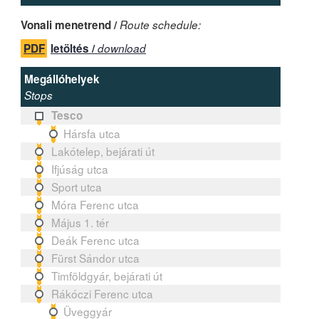
Vonali menetrend /
Route schedule:
PDF
letöltés /
download
Megállóhelyek
Stops
Tesco
Hársfa utca
Lakótelep, bejárati út
Ifjúság utca
Sport utca
Móra Ferenc utca
Május 1. tér
Deák Ferenc utca
Fürst Sándor utca
Timföldgyár, bejárati út
Rákóczi Ferenc utca
Üveggyár