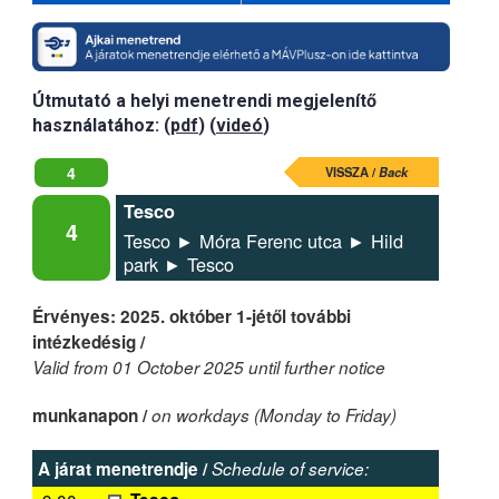
Útmutató a helyi menetrendi megjelenítő
használatához: (
pdf
) (
videó
)
4
VISSZA /
Back
Tesco
4
Tesco ► Móra Ferenc utca ► Hild
park ► Tesco
Érvényes: 2025. október 1-jétől további
intézkedésig /
Valid from 01 October 2025 until further notice
munkanapon /
on workdays (Monday to Friday)
A járat menetrendje /
Schedule of service: