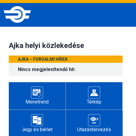
Ajka helyi közlekedése
AJKA – FORGALMI HÍREK
Nincs megjelenítendő hír.
Menetrend
Térkép
Jegy és bérlet
Utazástervezés