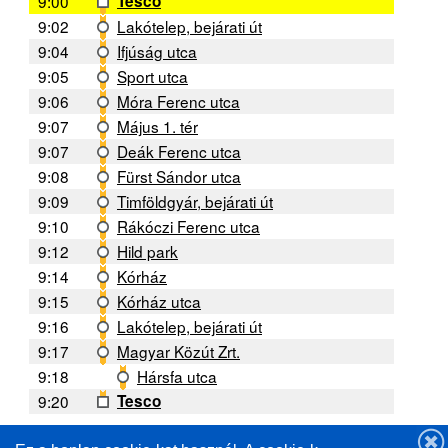
9:00
Tesco
9:02
Lakótelep, bejárati út
9:04
Ifjúság utca
9:05
Sport utca
9:06
Móra Ferenc utca
9:07
Május 1. tér
9:07
Deák Ferenc utca
9:08
Fürst Sándor utca
9:09
Timföldgyár, bejárati út
9:10
Rákóczi Ferenc utca
9:12
Hild park
9:14
Kórház
9:15
Kórház utca
9:16
Lakótelep, bejárati út
9:17
Magyar Közút Zrt.
9:18
Hársfa utca
9:20
Tesco