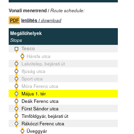
Vonali menetrend /
Route schedule:
PDF
letöltés /
download
Megállóhelyek
Stops
Tesco
Hársfa utca
Lakótelep, bejárati út
Ifjúság utca
Sport utca
Móra Ferenc utca
Május 1. tér
Deák Ferenc utca
Fürst Sándor utca
Timföldgyár, bejárati út
Rákóczi Ferenc utca
Üveggyár