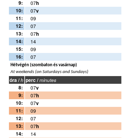
9:
07
h
10:
07
v
11:
09
12:
07
13:
07
h
14:
14
15:
09
16:
07
Hétvégén (szombaton és vasárnap)
At weekends (on Saturdays and Sundays)
óra /
h
perc /
minutes
8:
07
v
9:
07
h
10:
07
v
11:
09
12:
07
13:
07
h
14:
14