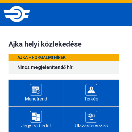
Ajka helyi közlekedése
AJKA – FORGALMI HÍREK
Nincs megjelenítendő hír.
Menetrend
Térkép
Jegy és bérlet
Utazástervezés