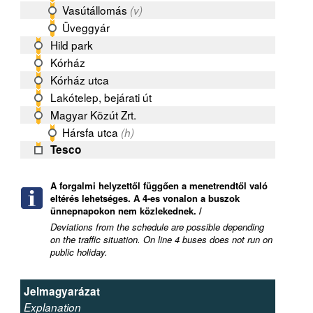
Vasútállomás
(v)
Üveggyár
Hild park
Kórház
Kórház utca
Lakótelep, bejárati út
Magyar Közút Zrt.
Hársfa utca
(h)
Tesco
A forgalmi helyzettől függően a menetrendtől való
eltérés lehetséges. A 4-es vonalon a buszok
ünnepnapokon nem közlekednek. /
Deviations from the schedule are possible depending
on the traffic situation. On line 4 buses does not run on
public holiday.
Jelmagyarázat
Explanation