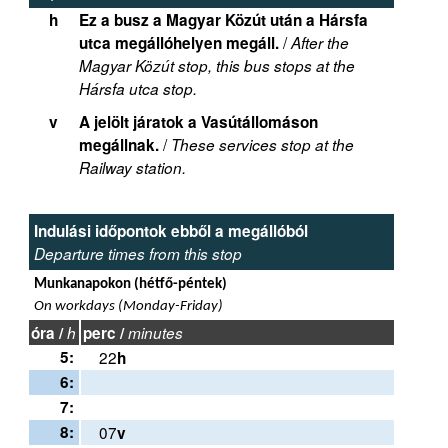
h
Ez a busz a Magyar Közút után a Hársfa
/
utca megállóhelyen megáll.
After the
Magyar Közút stop, this bus stops at the
Hársfa utca stop.
v
A jelölt járatok a Vasútállomáson
/
megállnak.
These services stop at the
Railway station.
Indulási időpontok ebből a megállóból
Departure times from this stop
Munkanapokon (hétfő-péntek)
On workdays (Monday-Friday)
óra /
h
perc /
minutes
5:
22
h
6:
7:
8:
07
v