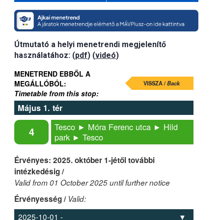
Útmutató a helyi menetrendi megjelenítő
használatához: (
pdf
) (
videó
)
MENETREND EBBŐL A
MEGÁLLÓBÓL:
VISSZA /
Back
Timetable from this stop:
Május 1. tér
Tesco ► Móra Ferenc utca ► Hild
4
park ► Tesco
Érvényes: 2025. október 1-jétől további
intézkedésig /
Valid from 01 October 2025 until further notice
Érvényesség /
Valid: