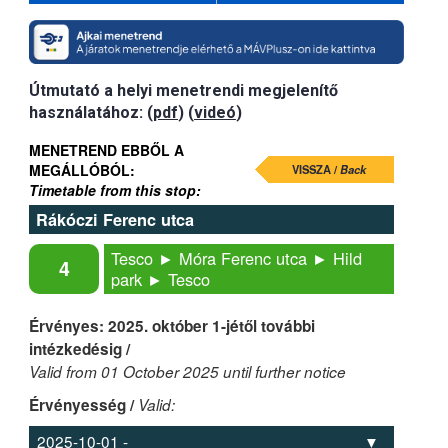
Útmutató a helyi menetrendi megjelenítő
használatához: (
pdf
) (
videó
)
MENETREND EBBŐL A
MEGÁLLÓBÓL:
VISSZA /
Back
Timetable from this stop:
Rákóczi Ferenc utca
Tesco ► Móra Ferenc utca ► Hild
4
park ► Tesco
Érvényes: 2025. október 1-jétől további
intézkedésig /
Valid from 01 October 2025 until further notice
Érvényesség /
Valid: