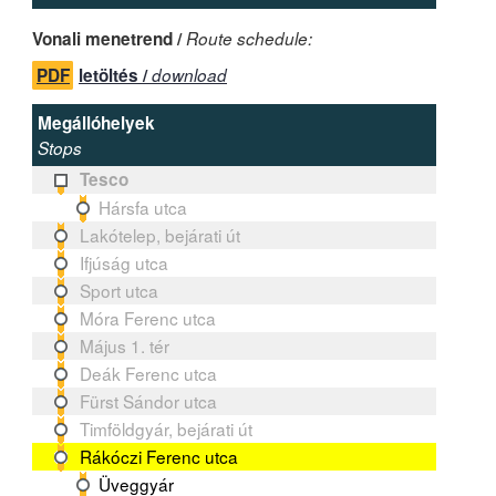
Vonali menetrend /
Route schedule:
PDF
letöltés /
download
Megállóhelyek
Stops
Tesco
Hársfa utca
Lakótelep, bejárati út
Ifjúság utca
Sport utca
Móra Ferenc utca
Május 1. tér
Deák Ferenc utca
Fürst Sándor utca
Timföldgyár, bejárati út
Rákóczi Ferenc utca
Üveggyár