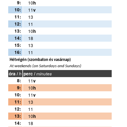
9:
10
h
10:
11
v
11:
13
12:
11
13:
10
h
14:
18
15:
13
16:
11
Hétvégén (szombaton és vasárnap)
At weekends (on Saturdays and Sundays)
óra /
h
perc /
minutes
8:
11
v
9:
10
h
10:
11
v
11:
13
12:
11
13:
10
h
14:
18