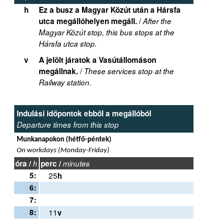
h
Ez a busz a Magyar Közút után a Hársfa
/
utca megállóhelyen megáll.
After the
Magyar Közút stop, this bus stops at the
Hársfa utca stop.
v
A jelölt járatok a Vasútállomáson
/
megállnak.
These services stop at the
Railway station.
Indulási időpontok ebből a megállóból
Departure times from this stop
Munkanapokon (hétfő-péntek)
On workdays (Monday-Friday)
óra /
h
perc /
minutes
5:
25
h
6:
7:
8:
11
v