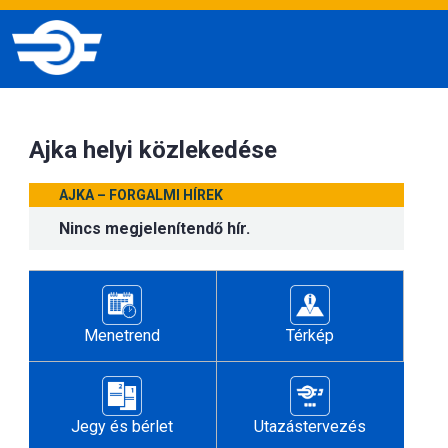
Ajka helyi közlekedése
AJKA – FORGALMI HÍREK
Nincs megjelenítendő hír.
Menetrend
Térkép
Jegy és bérlet
Utazástervezés