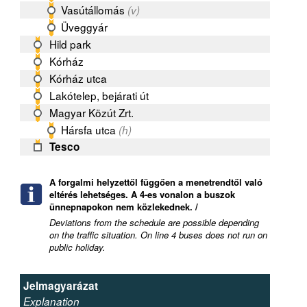
Vasútállomás
(v)
Üveggyár
Hild park
Kórház
Kórház utca
Lakótelep, bejárati út
Magyar Közút Zrt.
Hársfa utca
(h)
Tesco
A forgalmi helyzettől függően a menetrendtől való
eltérés lehetséges. A 4-es vonalon a buszok
ünnepnapokon nem közlekednek. /
Deviations from the schedule are possible depending
on the traffic situation. On line 4 buses does not run on
public holiday.
Jelmagyarázat
Explanation