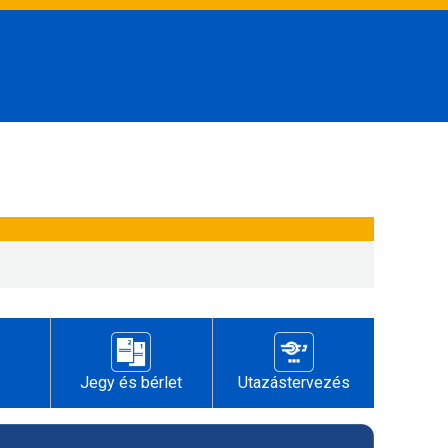
Jegy és bérlet
Utazástervezés