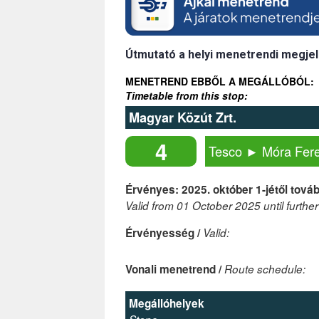
Útmutató a helyi menetrendi megjel
MENETREND EBBŐL A MEGÁLLÓBÓL:
Timetable from this stop:
Magyar Közút Zrt.
4
Tesco ► Móra Fere
Érvényes: 2025. október 1-jétől továb
Valid from 01 October 2025 until further
Érvényesség /
Valid:
Vonali menetrend /
Route schedule:
Megállóhelyek