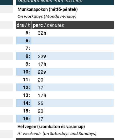
Departure times from this stop
Munkanapokon (hétfő-péntek)
On workdays (Monday-Friday)
óra /
h
perc /
minutes
5:
32
h
6:
7:
8:
22
v
9:
17
h
10:
22
v
11:
20
12:
17
13:
17
h
14:
25
15:
20
16:
17
Hétvégén (szombaton és vasárnap)
At weekends (on Saturdays and Sundays)