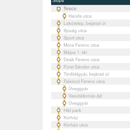
Stops
Tesco
Hársfa utca
Lakótelep, bejárati út
Ifjúság utca
Sport utca
Móra Ferenc utca
Május 1. tér
Deák Ferenc utca
Fürst Sándor utca
Timföldgyár, bejárati út
Rákóczi Ferenc utca
Üveggyár
Vasútállomás
(v)
Üveggyár
Hild park
Kórház
Kórház utca