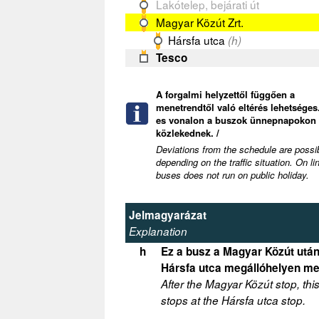
Lakótelep, bejárati út
Magyar Közút Zrt.
Hársfa utca
(h)
Tesco
A forgalmi helyzettől függően a
menetrendtől való eltérés lehetséges.
es vonalon a buszok ünnepnapokon
közlekednek. /
Deviations from the schedule are possi
depending on the traffic situation. On li
buses does not run on public holiday.
Jelmagyarázat
Explanation
h
Ez a busz a Magyar Közút után
Hársfa utca megállóhelyen me
After the Magyar Közút stop, thi
stops at the Hársfa utca stop.