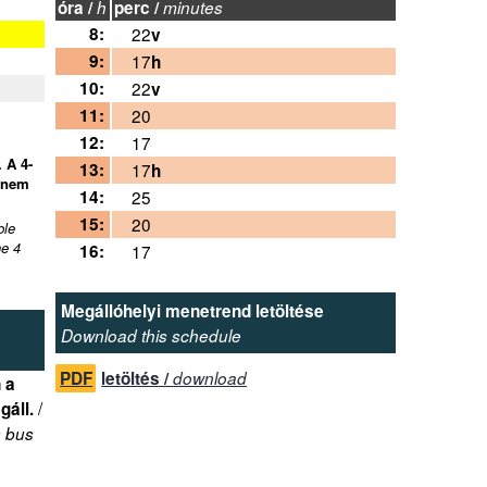
óra /
h
perc /
minutes
8:
22
v
9:
17
h
10:
22
v
11:
20
12:
17
 A 4-
13:
17
h
 nem
14:
25
15:
20
ble
ne 4
16:
17
Megállóhelyi menetrend letöltése
Download this schedule
PDF
letöltés /
download
 a
/
gáll.
s bus