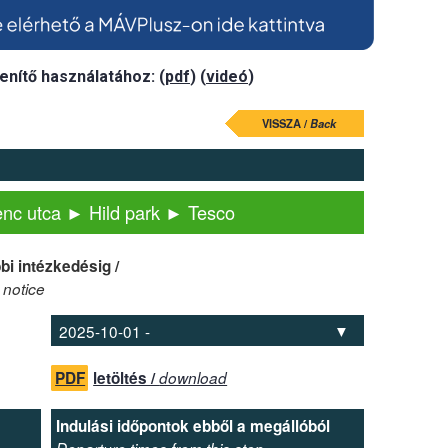
enítő használatához: (
pdf
) (
videó
)
VISSZA /
Back
nc utca ► Hild park ► Tesco
bi intézkedésig /
 notice
PDF
letöltés /
download
Indulási időpontok ebből a megállóból