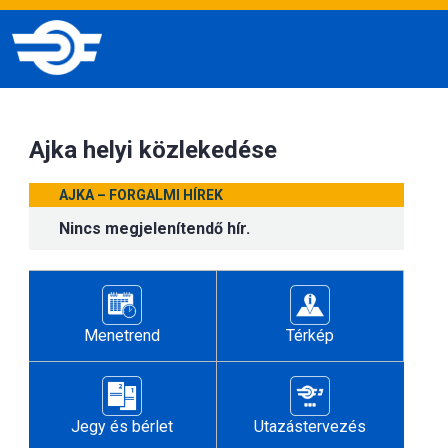
Ajka helyi közlekedése
AJKA – FORGALMI HÍREK
Nincs megjelenítendő hír.
Menetrend
Térkép
Jegy és bérlet
Utazástervezés