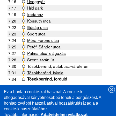
7:16
Üveggyár
7:17
Hild park
7:19
Irodaház
7:20
Kossuth utca
7:22
Ifjúság utca
7:23
Sport utca
7:24
Móra Ferenc utca
7:25
Petőfi Sándor utca
7:27
Pálma utcai elágazás
7:28
Szent István út
7:30
Tósokberénd, autóbusz-váróterem
7:31
Tósokberénd, iskola
7:34
Tósokberénd, forduló
Ez a honlap cookie-kat használ. A cookie-k
A forgalmi helyzettől függően a menetrendtől való
eltérés lehetséges. /
elfogadásával kényelmesebbé teheti a böngészést. A
Deviations from the schedule are possible depending
honlap további használatával hozzájárulását adja a
on the traffic situation.
cookie-k használatához.
További információ:
Adatvédelmi nyilatkozat