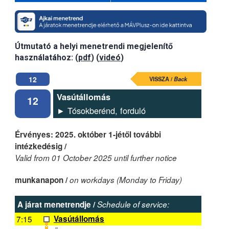
Útmutató a helyi menetrendi megjelenítő
használatához: (
pdf
) (
videó
)
12
VISSZA /
Back
Vasútállomás
12
► Tósokberénd, forduló
Érvényes: 2025. október 1-jétől további
intézkedésig /
Valid from 01 October 2025 until further notice
munkanapon /
on workdays (Monday to Friday)
A járat menetrendje /
Schedule of service:
7:15
Vasútállomás