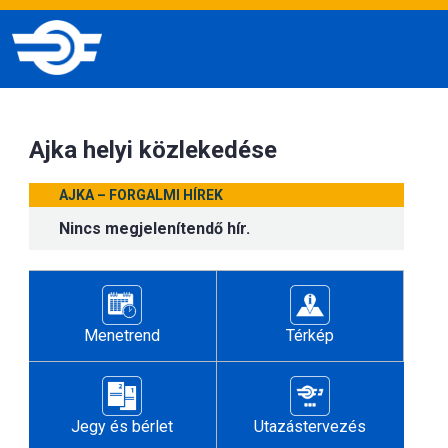
Ajka helyi közlekedése
AJKA – FORGALMI HÍREK
Nincs megjelenítendő hír.
Menetrend
Térkép
Jegy és bérlet
Utazástervezés