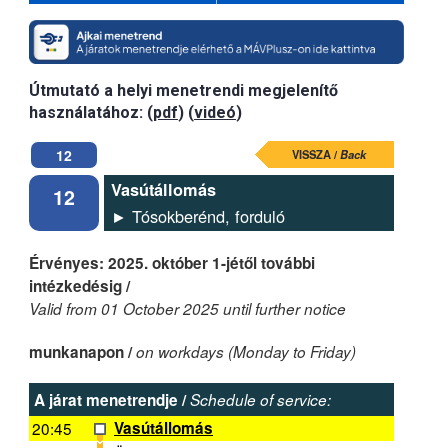
Útmutató a helyi menetrendi megjelenítő
használatához: (
pdf
) (
videó
)
12
VISSZA /
Back
Vasútállomás
12
► Tósokberénd, forduló
Érvényes: 2025. október 1-jétől további
intézkedésig /
Valid from 01 October 2025 until further notice
munkanapon /
on workdays (Monday to Friday)
A járat menetrendje /
Schedule of service:
20:45
Vasútállomás