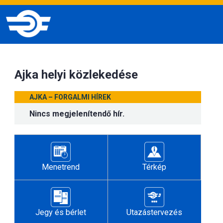
Ajka helyi közlekedése
AJKA – FORGALMI HÍREK
Nincs megjelenítendő hír.
Menetrend
Térkép
Jegy és bérlet
Utazástervezés