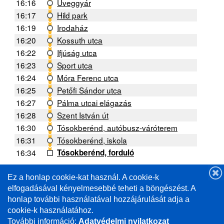
16:16
Üveggyár
16:17
Hild park
16:19
Irodaház
16:20
Kossuth utca
16:22
Ifjúság utca
16:23
Sport utca
16:24
Móra Ferenc utca
16:25
Petőfi Sándor utca
16:27
Pálma utcai elágazás
16:28
Szent István út
16:30
Tósokberénd, autóbusz-váróterem
16:31
Tósokberénd, iskola
16:34
Tósokberénd, forduló
Ez a honlap cookie-kat használ. A cookie-k
A forgalmi helyzettől függően a menetrendtől való
eltérés lehetséges. /
elfogadásával kényelmesebbé teheti a böngészést. A
Deviations from the schedule are possible depending
honlap további használatával hozzájárulását adja a
on the traffic situation.
cookie-k használatához.
További információ:
Adatvédelmi nyilatkozat