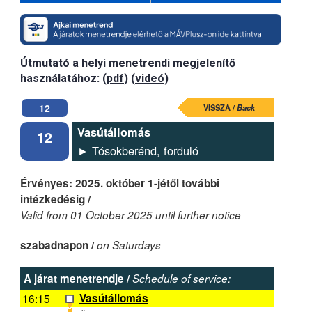
Útmutató a helyi menetrendi megjelenítő
használatához: (
pdf
) (
videó
)
12
VISSZA /
Back
Vasútállomás
12
► Tósokberénd, forduló
Érvényes: 2025. október 1-jétől további
intézkedésig /
Valid from 01 October 2025 until further notice
szabadnapon /
on Saturdays
A járat menetrendje /
Schedule of service:
16:15
Vasútállomás