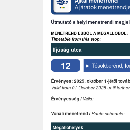
Útmutató a helyi menetrendi megjel
MENETREND EBBŐL A MEGÁLLÓBÓL:
Timetable from this stop:
Ifjúság utca
12
► Tósokberénd, fo
Érvényes: 2025. október 1-jétől továb
Valid from 01 October 2025 until further
Érvényesség /
Valid:
Vonali menetrend /
Route schedule:
Megállóhelyek