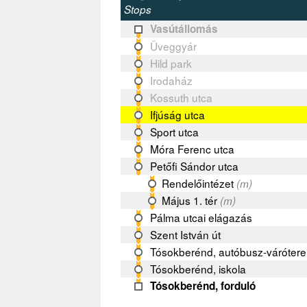
Stops
Vasútállomás
Üveggyár
Hild park
Irodaház
Kossuth utca
Ifjúság utca
Sport utca
Móra Ferenc utca
Petőfi Sándor utca
Rendelőintézet
(m)
Május 1. tér
(m)
Pálma utcai elágazás
Szent István út
Tósokberénd, autóbusz-váróter
Tósokberénd, iskola
Tósokberénd, forduló