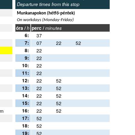
Departure times from this stop
Munkanapokon (hétfő-péntek)
On workdays (Monday-Friday)
óra /
h
perc /
minutes
6:
37
7:
07
22
52
8:
22
9:
22
10:
22
11:
22
12:
22
52
13:
22
52
14:
22
52
15:
22
52
em
16:
22
52
17:
52
18:
52
19:
52