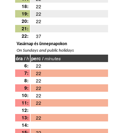
18:
22
19:
22
20:
22
21:
22:
37
Vasárnap és ünnepnapokon
On Sundays and public holidays
óra /
h
perc /
minutes
6:
22
7:
22
8:
22
9:
22
10:
22
11:
22
12:
13:
22
14:
15:
22