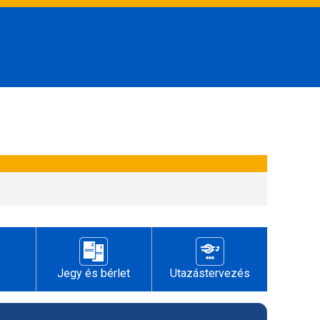
Jegy és bérlet
Utazástervezés