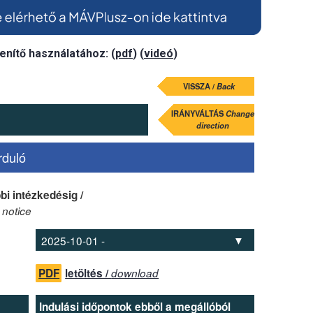
enítő használatához: (
pdf
) (
videó
)
VISSZA /
Back
IRÁNYVÁLTÁS
Change
direction
rduló
bi intézkedésig /
 notice
PDF
letöltés /
download
Indulási időpontok ebből a megállóból