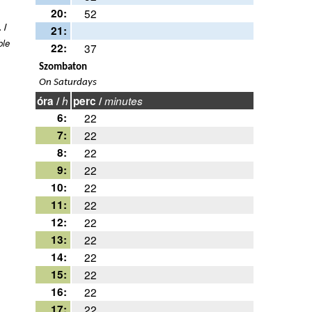
20:
52
 /
21:
ble
22:
37
Szombaton
On Saturdays
óra /
h
perc /
minutes
6:
22
7:
22
8:
22
9:
22
10:
22
11:
22
12:
22
13:
22
14:
22
15:
22
16:
22
17:
22