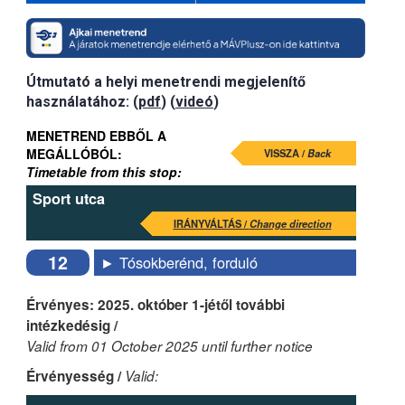
Útmutató a helyi menetrendi megjelenítő
használatához: (
pdf
) (
videó
)
MENETREND EBBŐL A
MEGÁLLÓBÓL:
VISSZA /
Back
Timetable from this stop:
Sport utca
IRÁNYVÁLTÁS /
Change direction
12
► Tósokberénd, forduló
Érvényes: 2025. október 1-jétől további
intézkedésig /
Valid from 01 October 2025 until further notice
Érvényesség /
Valid: