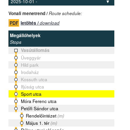
Vonali menetrend /
Route schedule:
PDF
letöltés /
download
Megállóhelyek
Stops
Vasútállomás
Üveggyár
Hild park
Irodaház
Kossuth utca
Ifjúság utca
Sport utca
Móra Ferenc utca
Petőfi Sándor utca
Rendelőintézet
(m)
Május 1. tér
(m)