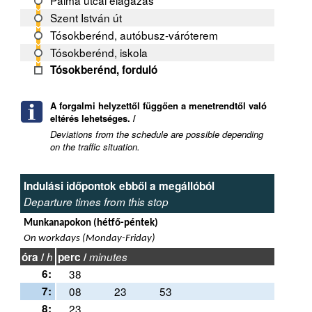
Pálma utcai elágazás
Szent István út
Tósokberénd, autóbusz-váróterem
Tósokberénd, iskola
Tósokberénd, forduló
A forgalmi helyzettől függően a menetrendtől való
eltérés lehetséges. /
Deviations from the schedule are possible depending
on the traffic situation.
Indulási időpontok ebből a megállóból
Departure times from this stop
Munkanapokon (hétfő-péntek)
On workdays (Monday-Friday)
óra /
h
perc /
minutes
6:
38
7:
08
23
53
8:
23