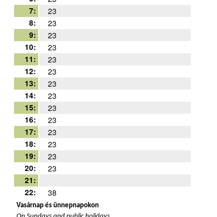
7:
23
8:
23
9:
23
10:
23
11:
23
12:
23
13:
23
14:
23
15:
23
16:
23
17:
23
18:
23
19:
23
20:
23
21:
22:
38
Vasárnap és ünnepnapokon
On Sundays and public holidays