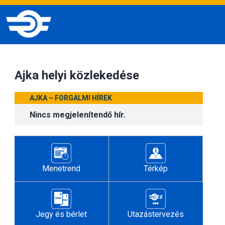
Ajka helyi közlekedése
AJKA – FORGALMI HÍREK
Nincs megjelenítendő hír.
Menetrend
Térkép
Jegy és bérlet
Utazástervezés