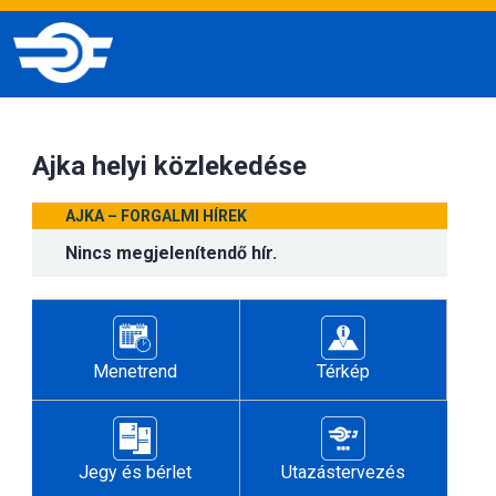
Ajka helyi közlekedése
AJKA – FORGALMI HÍREK
Nincs megjelenítendő hír.
Menetrend
Térkép
Jegy és bérlet
Utazástervezés