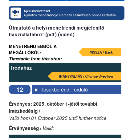
Útmutató a helyi menetrendi megjelenítő
használatához: (
pdf
) (
videó
)
MENETREND EBBŐL A
MEGÁLLÓBÓL:
VISSZA /
Back
Timetable from this stop:
Irodaház
IRÁNYVÁLTÁS /
Change direction
12
► Tósokberénd, forduló
Érvényes: 2025. október 1-jétől további
intézkedésig /
Valid from 01 October 2025 until further notice
Érvényesség /
Valid: