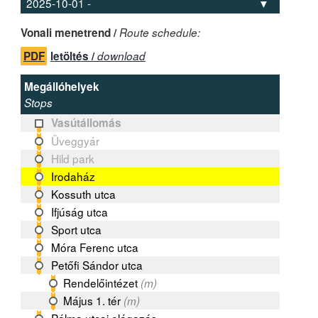
Vonali menetrend /
Route schedule:
PDF
letöltés /
download
Megállóhelyek
Stops
Vasútállomás
Üveggyár
Hild park
Irodaház
Kossuth utca
Ifjúság utca
Sport utca
Móra Ferenc utca
Petőfi Sándor utca
Rendelőintézet
(m)
Május 1. tér
(m)