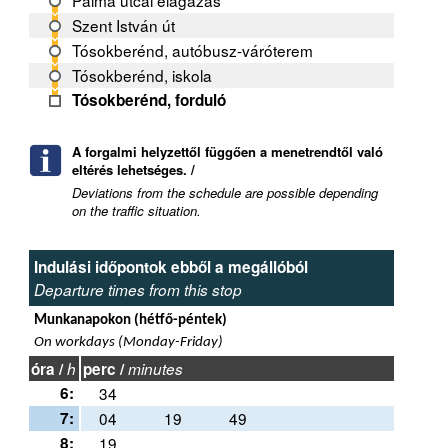
Pálma utcai elágazás
Szent István út
Tósokberénd, autóbusz-váróterem
Tósokberénd, iskola
Tósokberénd, forduló
A forgalmi helyzettől függően a menetrendtől való
eltérés lehetséges. /
Deviations from the schedule are possible depending
on the traffic situation.
Indulási időpontok ebből a megállóból
Departure times from this stop
Munkanapokon (hétfő-péntek)
On workdays (Monday-Friday)
óra /
h
perc /
minutes
6:
34
7:
04
19
49
8:
19