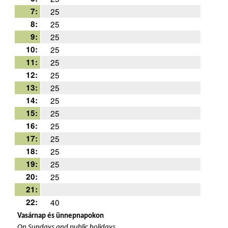
7:
25
8:
25
9:
25
10:
25
11:
25
12:
25
13:
25
14:
25
15:
25
16:
25
17:
25
18:
25
19:
25
20:
25
21:
22:
40
Vasárnap és ünnepnapokon
On Sundays and public holidays