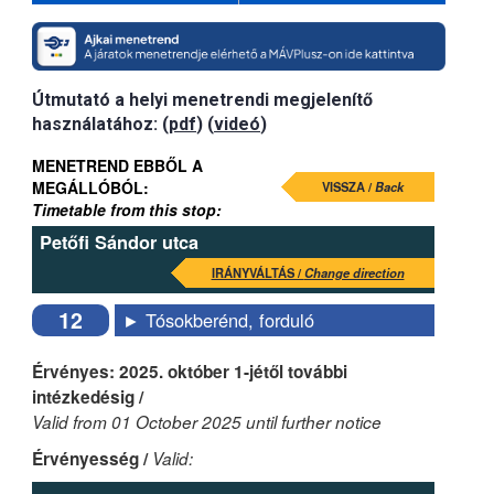
Útmutató a helyi menetrendi megjelenítő
használatához: (
pdf
) (
videó
)
MENETREND EBBŐL A
MEGÁLLÓBÓL:
VISSZA /
Back
Timetable from this stop:
Petőfi Sándor utca
IRÁNYVÁLTÁS /
Change direction
12
► Tósokberénd, forduló
Érvényes: 2025. október 1-jétől további
intézkedésig /
Valid from 01 October 2025 until further notice
Érvényesség /
Valid: