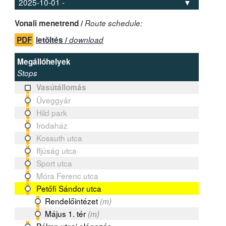
Vonali menetrend /
Route schedule:
PDF
letöltés /
download
Megállóhelyek
Stops
Vasútállomás
Üveggyár
Hild park
Irodaház
Kossuth utca
Ifjúság utca
Sport utca
Móra Ferenc utca
Petőfi Sándor utca
Rendelőintézet
(m)
Május 1. tér
(m)