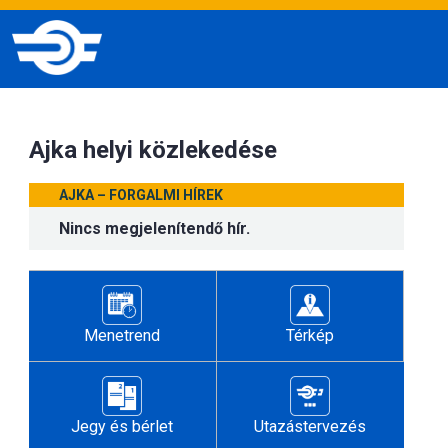
Ajka helyi közlekedése
AJKA – FORGALMI HÍREK
Nincs megjelenítendő hír.
Menetrend
Térkép
Jegy és bérlet
Utazástervezés