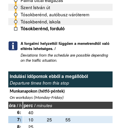
Pálma utcai elágazás
Szent István út
Tósokberénd, autóbusz-váróterem
Tósokberénd, iskola
Tósokberénd, forduló
A forgalmi helyzettől függően a menetrendtől való
eltérés lehetséges. /
Deviations from the schedule are possible depending
on the traffic situation.
Indulási időpontok ebből a megállóból
Departure times from this stop
Munkanapokon (hétfő-péntek)
On workdays (Monday-Friday)
óra /
h
perc /
minutes
6:
40
7:
10
25
55
8:
25