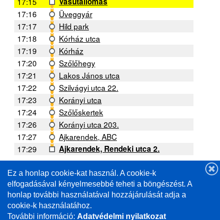
17:15
Vasútállomás
17:16
Üveggyár
17:17
Hild park
17:18
Kórház utca
17:19
Kórház
17:20
Szőlőhegy
17:21
Lakos János utca
17:22
Szilvágyi utca 22.
17:23
Korányi utca
17:24
Szőlőskertek
17:26
Korányi utca 203.
17:27
Ajkarendek, ABC
17:29
Ajkarendek, Rendeki utca 2.
Ez a honlap cookie-kat használ. A cookie-k
A forgalmi helyzettől függően a menetrendtől való
eltérés lehetséges. /
elfogadásával kényelmesebbé teheti a böngészést. A
Deviations from the schedule are possible depending
honlap további használatával hozzájárulását adja a
on the traffic situation.
cookie-k használatához.
További információ:
Adatvédelmi nyilatkozat