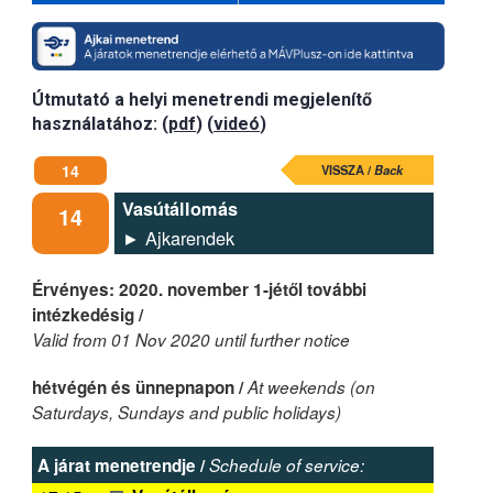
Útmutató a helyi menetrendi megjelenítő
használatához: (
pdf
) (
videó
)
14
VISSZA /
Back
Vasútállomás
14
► Ajkarendek
Érvényes: 2020. november 1-jétől további
intézkedésig /
Valid from 01 Nov 2020 until further notice
hétvégén és ünnepnapon /
At weekends (on
Saturdays, Sundays and public holidays)
A járat menetrendje /
Schedule of service: