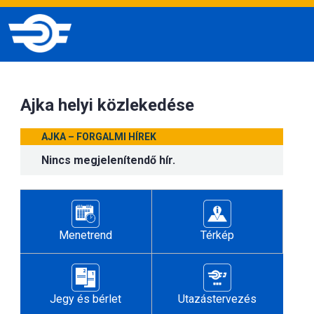
Ajka helyi közlekedése
AJKA – FORGALMI HÍREK
Nincs megjelenítendő hír.
Menetrend
Térkép
Jegy és bérlet
Utazástervezés