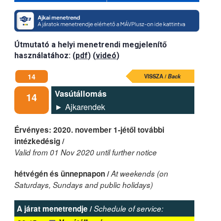
Útmutató a helyi menetrendi megjelenítő
használatához: (
pdf
) (
videó
)
14
VISSZA /
Back
Vasútállomás
14
► Ajkarendek
Érvényes: 2020. november 1-jétől további
intézkedésig /
Valid from 01 Nov 2020 until further notice
hétvégén és ünnepnapon /
At weekends (on
Saturdays, Sundays and public holidays)
A járat menetrendje /
Schedule of service: