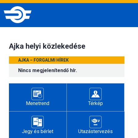
Ajka helyi közlekedése
AJKA – FORGALMI HÍREK
Nincs megjelenítendő hír.
Menetrend
Térkép
Jegy és bérlet
Utazástervezés