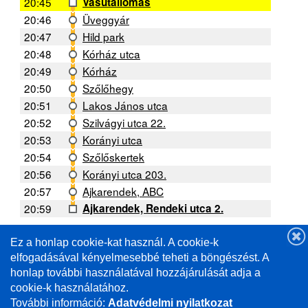
20:45
Vasútállomás
20:46
Üveggyár
20:47
Hild park
20:48
Kórház utca
20:49
Kórház
20:50
Szőlőhegy
20:51
Lakos János utca
20:52
Szilvágyi utca 22.
20:53
Korányi utca
20:54
Szőlőskertek
20:56
Korányi utca 203.
20:57
Ajkarendek, ABC
20:59
Ajkarendek, Rendeki utca 2.
Ez a honlap cookie-kat használ. A cookie-k
A forgalmi helyzettől függően a menetrendtől való
eltérés lehetséges. /
elfogadásával kényelmesebbé teheti a böngészést. A
Deviations from the schedule are possible depending
honlap további használatával hozzájárulását adja a
on the traffic situation.
cookie-k használatához.
További információ:
Adatvédelmi nyilatkozat